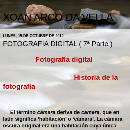
XOAN ARCO DA VELLA
LUNES, 15 DE OCTUBRE DE 2012
FOTOGRAFIA DIGITAL ( 7ª Parte )
Fotografía digital
Historia de la
fotografia
El término
cámara
deriva de
camera,
que en
latín significa ‘habitación’ o ‘cámara’. La cámara
oscura original era una habitación cuya única