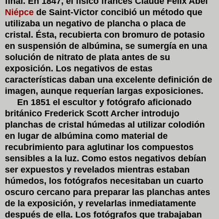
final. En 1847, el físico francés Claude Félix Abel
Niépce
de Saint-Victor concibió un método que
utilizaba un negativo de plancha o placa de
cristal. Ésta, recubierta con bromuro de potasio
en suspensión de albúmina, se sumergía en una
solución de nitrato de plata antes de su
exposición. Los negativos de estas
características daban una excelente definición de
imagen, aunque requerían largas exposiciones.
En 1851 el escultor y fotógrafo aficionado
británico Frederick Scott Archer introdujo
planchas de cristal húmedas al utilizar colodión
en lugar de albúmina como material de
recubrimiento para aglutinar los compuestos
sensibles a la luz. Como estos negativos debían
ser expuestos y revelados mientras estaban
húmedos, los fotógrafos necesitaban un cuarto
oscuro cercano para preparar las planchas antes
de la exposición, y revelarlas inmediatamente
después de ella. Los fotógrafos que trabajaban