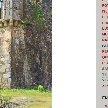
FE
FO
IS
LE
LU
LU
MU
NA
PA
PE
QU
RE
SA
SE
VI
XE
EN
M