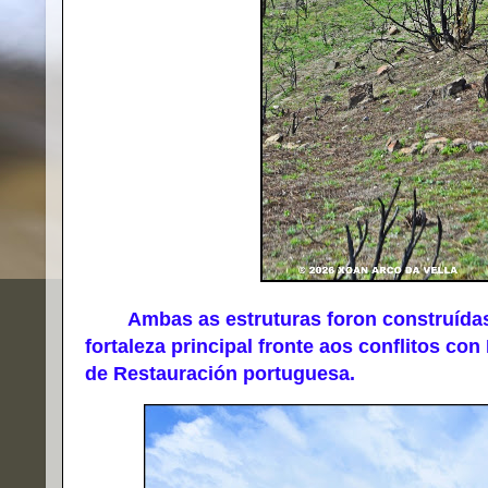
Ambas as estruturas foron construídas n
fortaleza principal fronte aos conflitos co
de Restauración portuguesa.