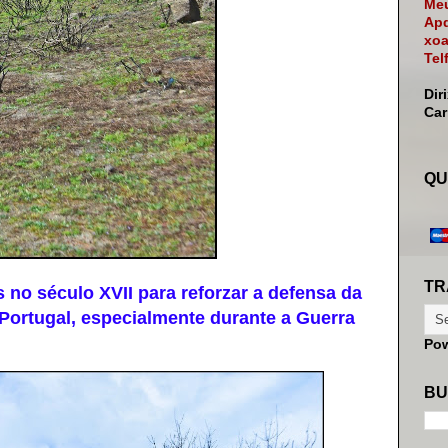
Meu
Apd
xoa
Tel
Dir
Ca
QU
TR
o século XVII para reforzar a defensa da
n Portugal, especialmente durante a Guerra
Po
BU