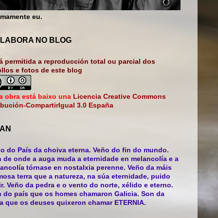
mamente eu.
LABORA NO BLOG
á permitida a reproducción total ou parcial dos
bllos e fotos de este blog
a obra está baixo una
Licencia Creative Commons
ibución-CompartirIgual 3.0 España
AN
o do País da choiva eterna. Veño do fin do mundo.
 de onde a auga muda a eternidade en melancolía e a
ancolía tórnase en nostalxia perenne. Veño da máis
mosa terra que a natureza, na súa eternidade, puido
ir. Veño da pedra e o vento do norte, xélido e eterno.
 do país que os homes chamaron Galicia. Son da
ra que os deuses quixeron chamar ETERNIA.