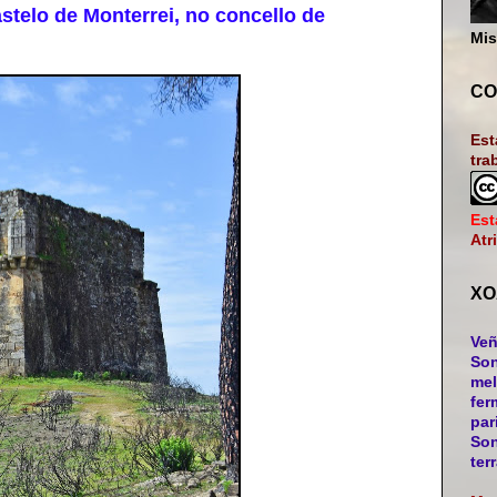
stelo de Monterrei, no concello de
Mis
CO
Est
tra
Est
Atr
XO
Veñ
Son
mel
fer
par
Son
ter