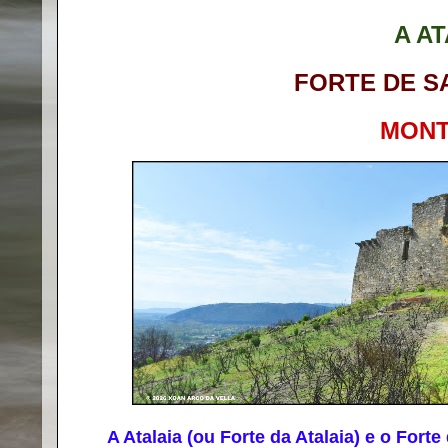
A AT
FORTE DE S
MONT
A Atalaia (ou Forte da Atalaia) e o Forte 