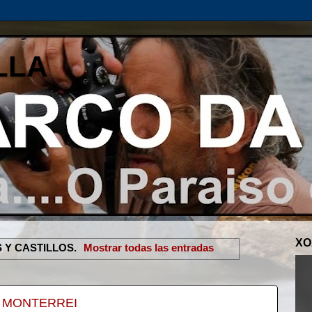
LLA
XO
 Y CASTILLOS
.
Mostrar todas las entradas
- MONTERREI