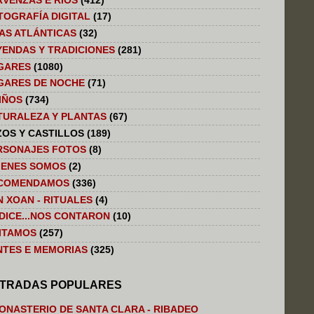
RVENZAS E RIOS
(412)
TOGRAFÍA DIGITAL
(17)
LAS ATLÁNTICAS
(32)
YENDAS Y TRADICIONES
(281)
GARES
(1080)
GARES DE NOCHE
(71)
IÑOS
(734)
TURALEZA Y PLANTAS
(67)
ZOS Y CASTILLOS
(189)
RSONAJES FOTOS
(8)
IENES SOMOS
(2)
COMENDAMOS
(336)
N XOAN - RITUALES
(4)
 DICE...NOS CONTARON
(10)
SITAMOS
(257)
NTES E MEMORIAS
(325)
TRADAS POPULARES
ONASTERIO DE SANTA CLARA - RIBADEO