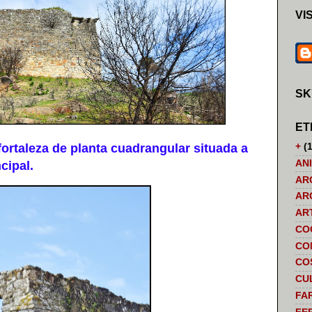
VI
SK
ET
ortaleza de planta cuadrangular situada a
+
(1
AN
ncipal.
AR
AR
AR
CO
CO
CO
CU
FA