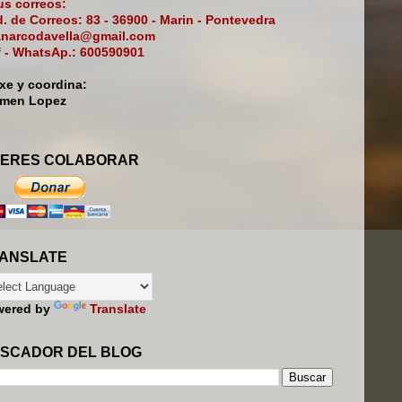
s correos:
. de Correos: 83 - 36900 - Marin - Pontevedra
narcodavella@gmail.com
f - WhatsAp.: 600590901
ixe y coordina:
rmen Lopez
ERES COLABORAR
ANSLATE
wered by
Translate
SCADOR DEL BLOG