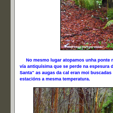
No mesmo lugar atopamos unha ponte me
vía antiquísima que se perde na espesura
Santa" as augas da cal eran moi buscadas
estacións a mesma temperatura.