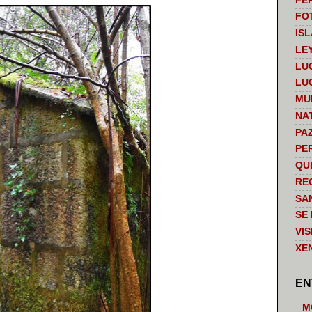
FE
FO
IS
LE
LU
LU
MU
NA
PA
PE
QU
RE
SA
SE
VI
XE
EN
M