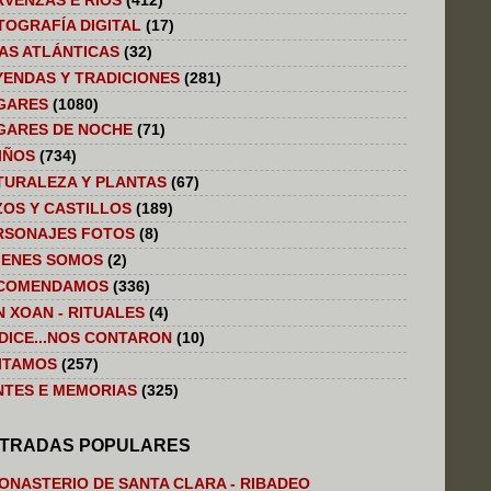
RVENZAS E RIOS
(412)
TOGRAFÍA DIGITAL
(17)
LAS ATLÁNTICAS
(32)
YENDAS Y TRADICIONES
(281)
GARES
(1080)
GARES DE NOCHE
(71)
IÑOS
(734)
TURALEZA Y PLANTAS
(67)
ZOS Y CASTILLOS
(189)
RSONAJES FOTOS
(8)
IENES SOMOS
(2)
COMENDAMOS
(336)
N XOAN - RITUALES
(4)
 DICE...NOS CONTARON
(10)
SITAMOS
(257)
NTES E MEMORIAS
(325)
TRADAS POPULARES
ONASTERIO DE SANTA CLARA - RIBADEO