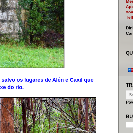
Meu
Apd
xoa
Tel
Dir
Ca
QU
salvo os lugares de Alén e Caxil que
TR
xe do río.
Po
BU