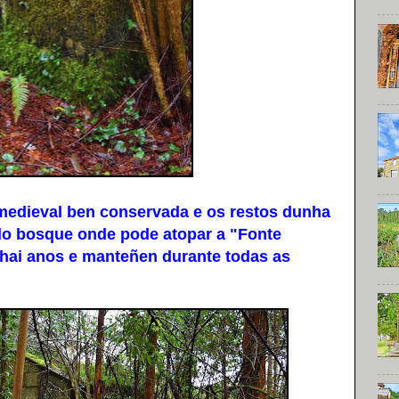
dieval ben conservada e os restos dunha
 do bosque onde pode atopar a "Fonte
 hai anos e manteñen durante todas as