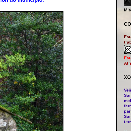
ón do municipio.
Mis
CO
Est
tra
Est
Atr
XO
Veñ
Son
mel
fer
par
Son
ter