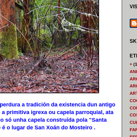
VI
SK
ET
+
(1
AN
AR
AR
AR
CO
rdura a tradición da existencia dun antigo
CO
a primitiva igrexa ou capela parroquial, ata
CO
do só unha capela construída pola "Santa
CU
e é o lugar de San Xoán do Mosteiro .
FA