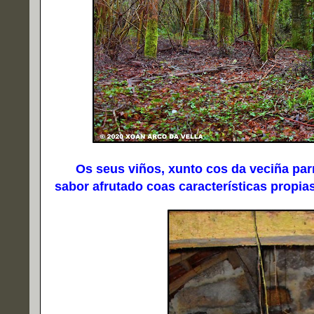
Os seus viños, xunto cos da veciña parr
sabor afrutado coas características propi