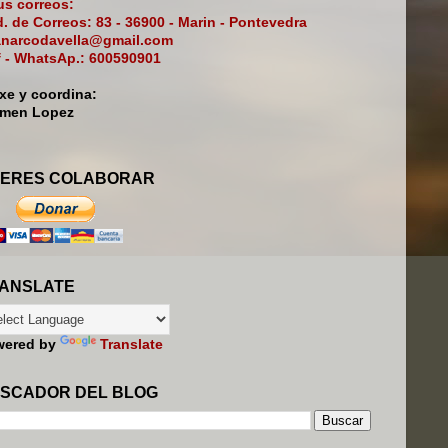
s correos:
. de Correos: 83 - 36900 - Marin - Pontevedra
narcodavella@gmail.com
f - WhatsAp.: 600590901
ixe y coordina:
rmen Lopez
ERES COLABORAR
ANSLATE
wered by
Translate
SCADOR DEL BLOG