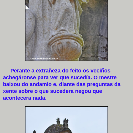
Perante a extrañeza do feito os veciños
achegáronse para ver que sucedía. O mestre
baixou do andamio e, diante das preguntas da
xente sobre o que sucedera negou que
acontecera nada.