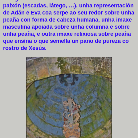
paixón (escadas, látego, …), unha representación
de Adán e Eva coa serpe ao seu redor sobre unha
peaña con forma de cabeza humana, unha imaxe
masculina apoiada sobre unha columna e sobre
unha peaña, e outra imaxe relixiosa sobre peaña
que ensina o que semella un pano de pureza co
rostro de Xesús.