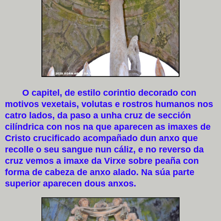
O capitel, de estilo corintio decorado con
motivos vexetais, volutas e rostros humanos nos
catro lados, da paso a unha cruz de sección
cilíndrica con nos na que aparecen as imaxes de
Cristo crucificado acompañado dun anxo que
recolle o seu sangue nun cáliz, e no reverso da
cruz vemos a imaxe da Virxe sobre peaña con
forma de cabeza de anxo alado. Na súa parte
superior aparecen dous anxos.