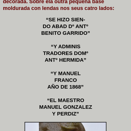
decorada. Sobre ela outra pequena base
moldurada con lendas nos seus catro lados:
“SE HIZO SIEN-
DO ABAD Dº ANTº
BENITO GARRIDO”
“Y ADMINIS
TRADORES DOMº
ANTº HERMIDA”
“Y MANUEL
FRANCO
AÑO DE 1868”
“EL MAESTRO
MANUEL GONZALEZ
Y PERDIZ”