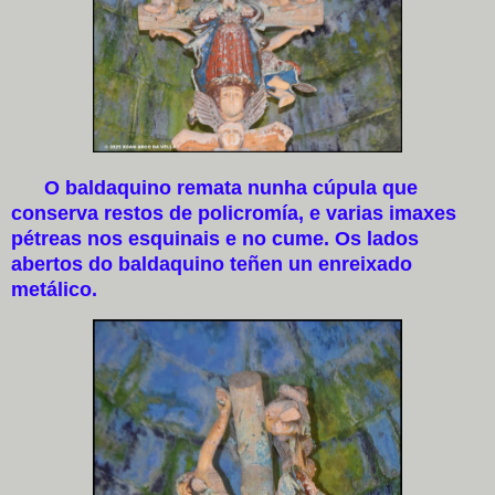
O baldaquino remata nunha cúpula que
conserva restos de policromía, e varias imaxes
pétreas nos esquinais e no cume. Os lados
abertos do baldaquino teñen un enreixado
metálico.