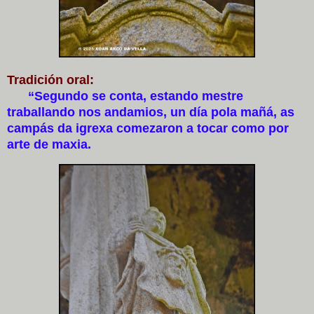
Tradición oral:
“Segundo se conta, estando mestre
traballando nos andamios, un día pola mañá, as
campás da igrexa comezaron a tocar como por
arte de maxia.