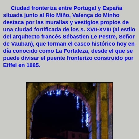
Ciudad fronteriza entre Portugal y España
situada junto al Río Miño, Valença do Minho
destaca por las murallas y vestigios propios de
una ciudad fortificada de los s. XVII-XVIII (al estilo
del arquitecto francés Sébastien Le Pestre, Señor
de Vauban), que forman el casco histórico hoy en
día conocido como La Fortaleza, desde el que se
puede divisar el puente fronterizo construido por
Eiffel en 1885.