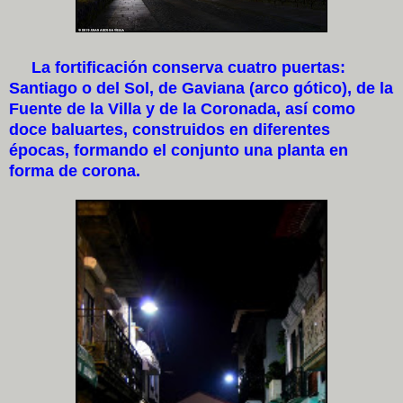
La fortificación conserva cuatro puertas:
Santiago o del Sol, de Gaviana (arco gótico), de la
Fuente de la Villa y de la Coronada, así como
doce baluartes, construidos en diferentes
épocas, formando el conjunto una planta en
forma de corona.