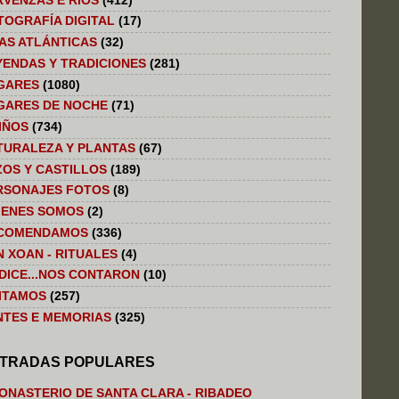
RVENZAS E RIOS
(412)
TOGRAFÍA DIGITAL
(17)
LAS ATLÁNTICAS
(32)
YENDAS Y TRADICIONES
(281)
GARES
(1080)
GARES DE NOCHE
(71)
IÑOS
(734)
TURALEZA Y PLANTAS
(67)
ZOS Y CASTILLOS
(189)
RSONAJES FOTOS
(8)
IENES SOMOS
(2)
COMENDAMOS
(336)
N XOAN - RITUALES
(4)
 DICE...NOS CONTARON
(10)
SITAMOS
(257)
NTES E MEMORIAS
(325)
TRADAS POPULARES
ONASTERIO DE SANTA CLARA - RIBADEO