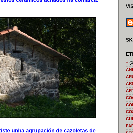
s restos cerámicos achados na comarca.
VI
SK
ET
+
(1
AN
AR
AR
AR
CO
CO
CO
CU
FA
ste unha agrupación de cazoletas de