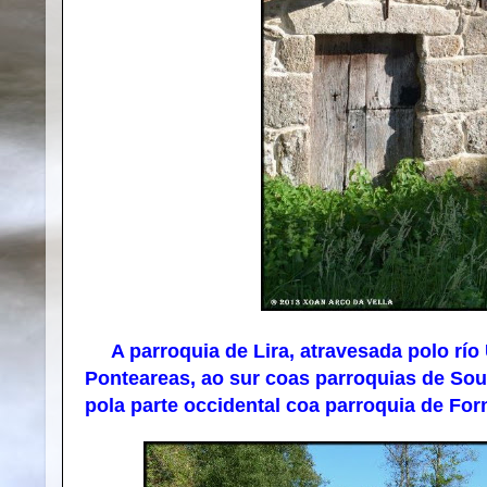
A parroquia de Lira, atravesada polo río 
Ponteareas, ao sur coas parroquias de Sout
pola parte occidental coa parroquia de For