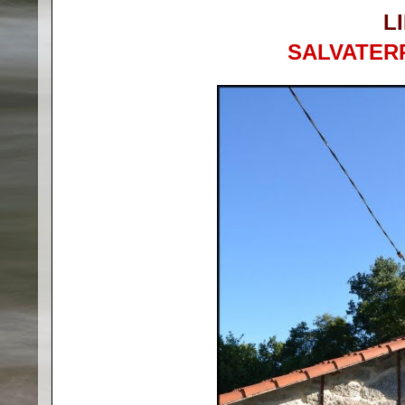
L
SALVATER