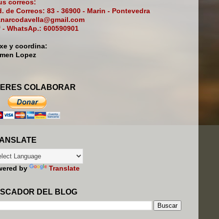
s correos:
. de Correos: 83 - 36900 - Marin - Pontevedra
narcodavella@gmail.com
f - WhatsAp.: 600590901
ixe y coordina:
rmen Lopez
ERES COLABORAR
ANSLATE
wered by
Translate
SCADOR DEL BLOG