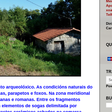
Meu
Apd
xoa
Tel
Dir
Ca
QU
TR
Po
arqueolóxico. As condicións naturais do
as, parapetos e foxos. Na zona meridional
BU
manas e romanas. Entre os fragmentos
n elementos de sogas delimitada por