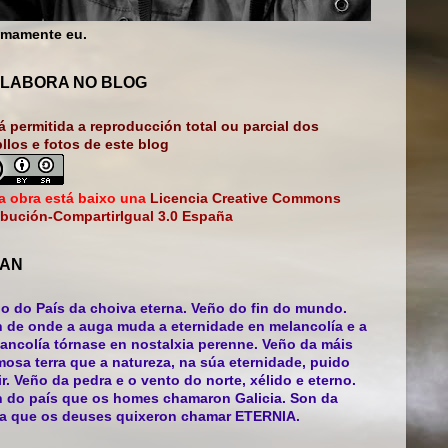
mamente eu.
LABORA NO BLOG
á permitida a reproducción total ou parcial dos
bllos e fotos de este blog
a obra está baixo una
Licencia Creative Commons
ibución-CompartirIgual 3.0 España
AN
o do País da choiva eterna. Veño do fin do mundo.
 de onde a auga muda a eternidade en melancolía e a
ancolía tórnase en nostalxia perenne. Veño da máis
mosa terra que a natureza, na súa eternidade, puido
ir. Veño da pedra e o vento do norte, xélido e eterno.
 do país que os homes chamaron Galicia. Son da
ra que os deuses quixeron chamar ETERNIA.