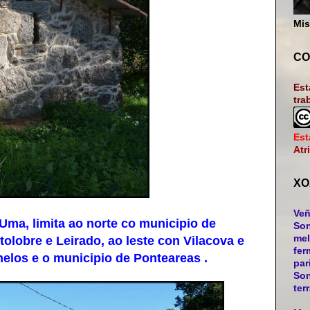
Mis
CO
Est
tra
Est
Atr
XO
Veñ
Uma, limita ao norte co municipio de
Son
mel
olobre e Leirado, ao leste con Vilacova e
fer
nelos e o municipio de Ponteareas .
par
Son
ter