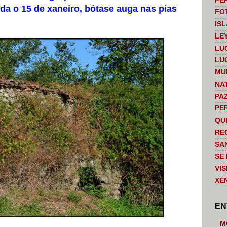
FE
ada o 15 de xaneiro, bótase auga nas pías
FO
IS
LE
LU
LU
MU
NA
PA
PE
QU
RE
SA
SE
VI
XE
EN
M