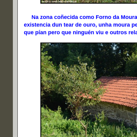
Na zona coñecida como Forno da Moura, p
existencia dun tear de ouro, unha moura p
que pían pero que ninguén viu e outros rel