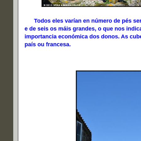
Todos eles varían en número de pés se
e de seis os máis grandes, o que nos indic
importancia económica dos donos. As cuber
país ou francesa.