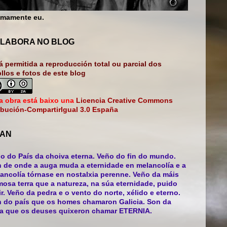
mamente eu.
LABORA NO BLOG
á permitida a reproducción total ou parcial dos
bllos e fotos de este blog
a obra está baixo una
Licencia Creative Commons
ibución-CompartirIgual 3.0 España
AN
o do País da choiva eterna. Veño do fin do mundo.
 de onde a auga muda a eternidade en melancolía e a
ancolía tórnase en nostalxia perenne. Veño da máis
mosa terra que a natureza, na súa eternidade, puido
ir. Veño da pedra e o vento do norte, xélido e eterno.
 do país que os homes chamaron Galicia. Son da
ra que os deuses quixeron chamar ETERNIA.