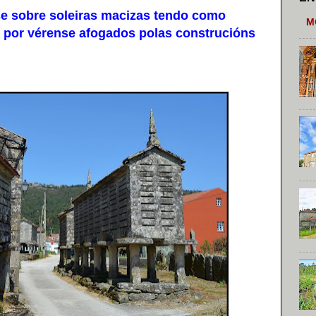
 sobre soleiras macizas tendo como
M
ón por vérense afogados polas construcións