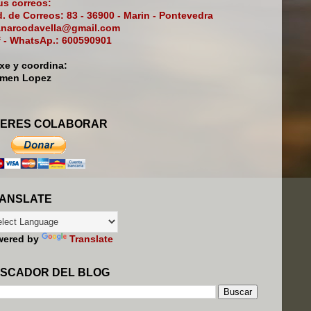
s correos:
. de Correos: 83 - 36900 - Marin - Pontevedra
narcodavella@gmail.com
f - WhatsAp.: 600590901
ixe y coordina:
rmen Lopez
ERES COLABORAR
ANSLATE
wered by
Translate
SCADOR DEL BLOG