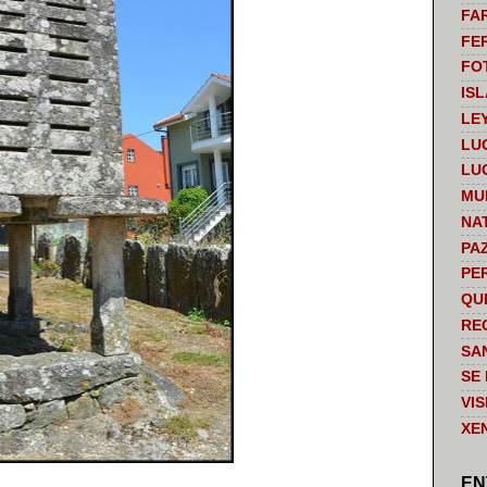
FA
FE
FO
IS
LE
LU
LU
MU
NA
PA
PE
QU
RE
SA
SE
VI
XE
EN