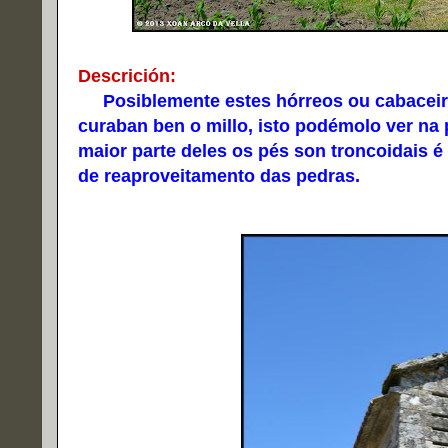
Descrición:
Posiblemente estes hórreos ou cabaceiras
curaban ben o millo, isto podémolo ver na 
maior parte deles os pés son troncoidais é
de reaproveitamento das pedras.