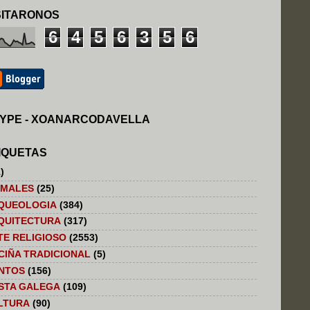
SITARONOS
6
4
5
6
3
5
6
YPE - XOANARCODAVELLA
IQUETAS
)
IMALES
(25)
QUEOLOGIA
(384)
QUITECTURA
(317)
TE RELIGIOSO
(2553)
CIÑA TRADICIONAL
(5)
NTOS
(156)
STA GALEGA
(109)
LTURA
(90)