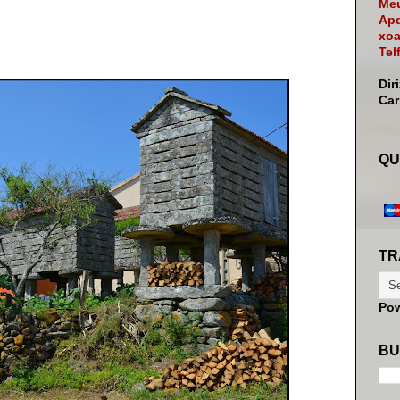
Meu
Apd
xoa
Tel
Dir
Ca
QU
TR
Po
BU