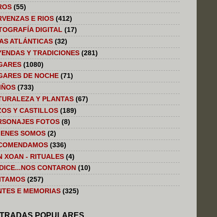
ROS
(55)
RVENZAS E RIOS
(412)
TOGRAFÍA DIGITAL
(17)
LAS ATLÁNTICAS
(32)
YENDAS Y TRADICIONES
(281)
GARES
(1080)
GARES DE NOCHE
(71)
IÑOS
(733)
TURALEZA Y PLANTAS
(67)
ZOS Y CASTILLOS
(189)
RSONAJES FOTOS
(8)
IENES SOMOS
(2)
COMENDAMOS
(336)
N XOAN - RITUALES
(4)
 DICE...NOS CONTARON
(10)
SITAMOS
(257)
NTES E MEMORIAS
(325)
TRADAS POPULARES