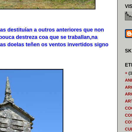
VI
 destituían a outros anteriores que non
pouca destreza coa que se traballan,na
 as doelas teñen os ventos invertidos signo
SK
ET
+
(1
AN
AR
AR
AR
CO
CO
CO
CU