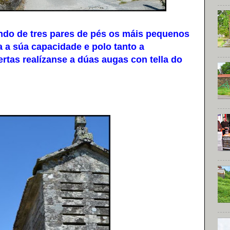
ndo de tres pares de pés os máis pequenos
a a súa capacidade e polo tanto a
tas realízanse a dúas augas con tella do