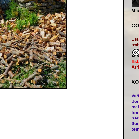
Mis
CO
Est
tra
Est
Atr
XO
Veñ
Son
mel
fer
par
Son
ter