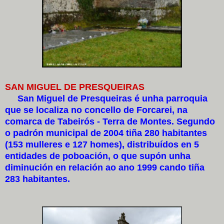
SAN MIGUEL DE PRESQUEIRAS
San Miguel de Presqueiras é unha parroquia
que se localiza no concello de Forcarei, na
comarca de Tabeirós - Terra de Montes. Segundo
o padrón municipal de 2004 tiña 280 habitantes
(153 mulleres e 127 homes), distribuídos en 5
entidades de poboación, o que supón unha
diminución en relación ao ano 1999 cando tiña
283 habitantes.