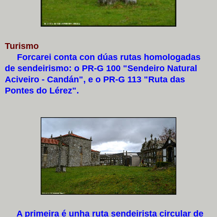
Turismo
Forcarei conta con dúas rutas homologadas
de sendeirismo: o PR-G 100 "Sendeiro Natural
Aciveiro - Candán", e o PR-G 113 "Ruta das
Pontes do Lérez".
A primeira é unha ruta sendeirista circular de