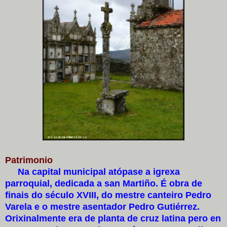
Patrimonio
Na capital municipal atópase a igrexa
parroquial, dedicada a san Martiño. É obra de
finais do século XVIII, do mestre canteiro Pedro
Varela e o mestre asentador Pedro Gutiérrez.
Orixinalmente era de planta de cruz latina pero en