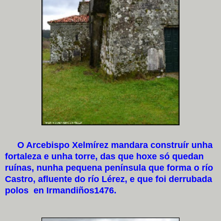
O Arcebispo Xelmírez mandara construír unha
fortaleza e unha torre, das que hoxe só quedan
ruínas, nunha pequena península que forma o río
Castro, afluente do río Lérez, e que foi derrubada
polos en Irmandiños1476.