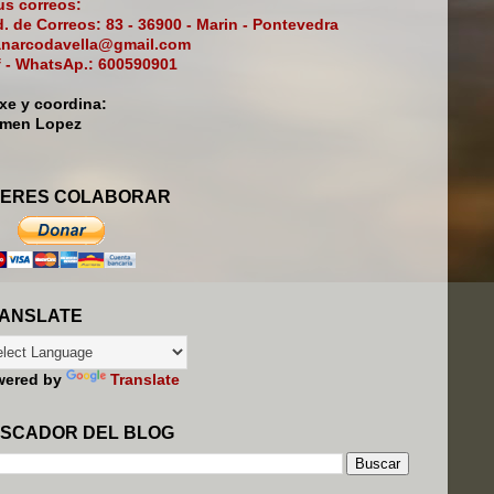
s correos:
. de Correos: 83 - 36900 - Marin - Pontevedra
narcodavella@gmail.com
f - WhatsAp.: 600590901
ixe y coordina:
rmen Lopez
ERES COLABORAR
ANSLATE
wered by
Translate
SCADOR DEL BLOG