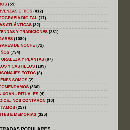
ROS
(55)
RVENZAS E RIOS
(412)
TOGRAFÍA DIGITAL
(17)
LAS ATLÁNTICAS
(32)
YENDAS Y TRADICIONES
(281)
GARES
(1080)
GARES DE NOCHE
(71)
IÑOS
(734)
TURALEZA Y PLANTAS
(67)
ZOS Y CASTILLOS
(189)
RSONAJES FOTOS
(8)
IENES SOMOS
(2)
COMENDAMOS
(336)
N XOAN - RITUALES
(4)
 DICE...NOS CONTARON
(10)
SITAMOS
(257)
NTES E MEMORIAS
(325)
TRADAS POPULARES