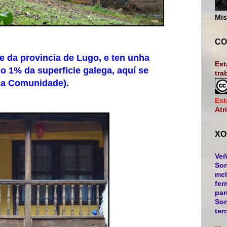
Mis
CO
 da provincia de Lugo, e ten unha
Est
o 1% da superficie galega, aquí se
tra
da Comunidade).
Est
Atr
XO
Veñ
Son
mel
fer
par
Son
ter