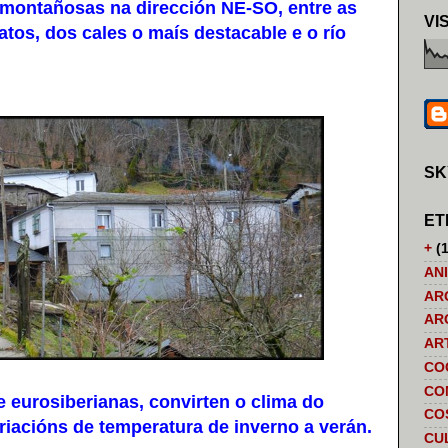
montañosas na dirección NE-SO, entre as
VI
tos, dos cales o maís destacable e o río
SK
ET
+
(1
AN
AR
AR
AR
CO
CO
eurosiberianas, convirten o clima do
CO
riacións de temperatura de inverno a verán.
CU