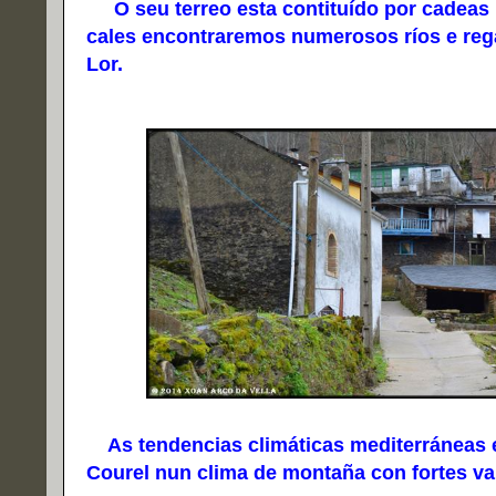
O seu terreo esta contituído por cadeas 
cales encontraremos numerosos ríos e rega
Lor.
As tendencias climáticas mediterráneas e 
Courel nun clima de montaña con fortes va