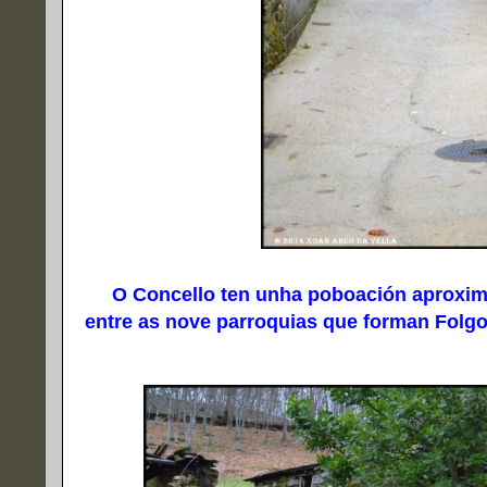
O Concello ten unha poboación aproximad
entre as nove parroquias que forman Folgo