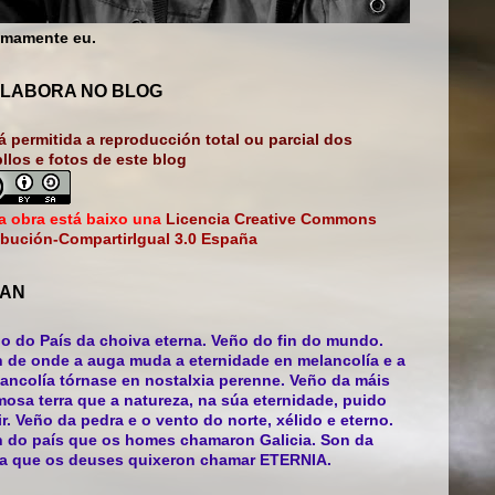
mamente eu.
LABORA NO BLOG
á permitida a reproducción total ou parcial dos
bllos e fotos de este blog
a obra está baixo una
Licencia Creative Commons
ibución-CompartirIgual 3.0 España
AN
o do País da choiva eterna. Veño do fin do mundo.
 de onde a auga muda a eternidade en melancolía e a
ancolía tórnase en nostalxia perenne. Veño da máis
mosa terra que a natureza, na súa eternidade, puido
ir. Veño da pedra e o vento do norte, xélido e eterno.
 do país que os homes chamaron Galicia. Son da
ra que os deuses quixeron chamar ETERNIA.