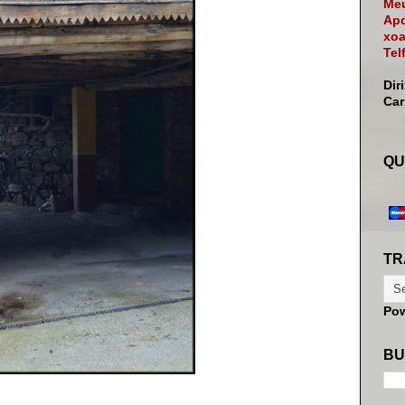
Meu
Apd
xoa
Tel
Dir
Ca
QU
TR
Po
BU