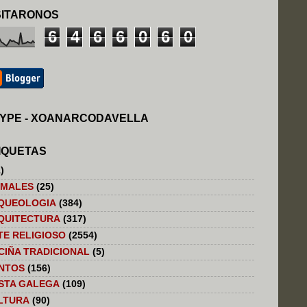
SITARONOS
6
4
6
6
0
6
0
YPE - XOANARCODAVELLA
IQUETAS
)
IMALES
(25)
QUEOLOGIA
(384)
QUITECTURA
(317)
TE RELIGIOSO
(2554)
CIÑA TRADICIONAL
(5)
NTOS
(156)
STA GALEGA
(109)
LTURA
(90)