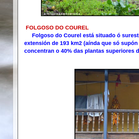
FOLGOSO DO COUREL
Folgoso do Courel está situado ó sureste
extensión de 193 km2 (aínda que só supón 
concentran o 40% das plantas superiores 