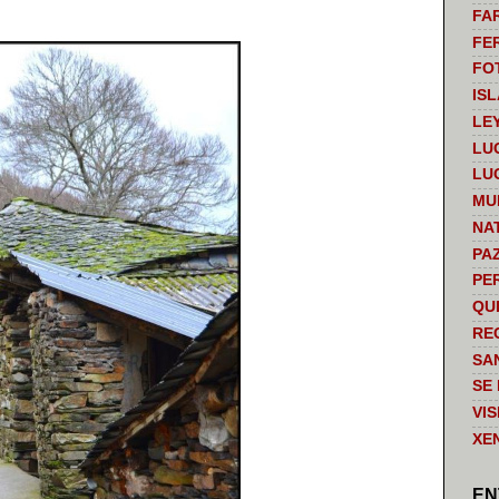
FA
FE
FO
IS
LE
LU
LU
MU
NA
PA
PE
QU
RE
SA
SE
VI
XE
EN