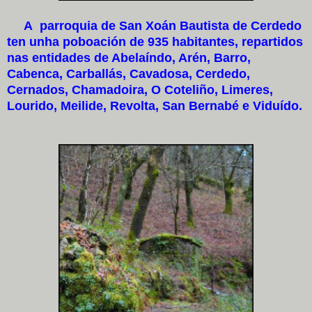
A parroquia de San Xoán Bautista de Cerdedo
ten unha poboación de 935 habitantes, repartidos
nas entidades de Abelaíndo, Arén, Barro,
Cabenca, Carballás, Cavadosa, Cerdedo,
Cernados, Chamadoira, O Coteliño, Limeres,
Lourido, Meilide, Revolta, San Bernabé e Viduído.