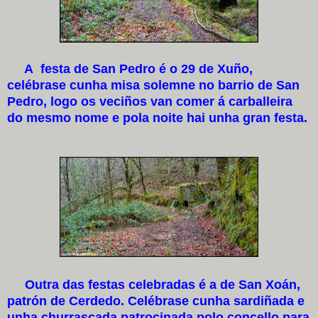
A festa de San Pedro é o 29 de Xuño,
celébrase cunha misa solemne no barrio de San
Pedro, logo os veciños van comer á carballeira
do mesmo nome e pola noite hai unha gran festa.
Outra das festas celebradas é a de San Xoán,
patrón de Cerdedo. Celébrase cunha sardiñada e
unha churrascada patrocinada polo concello para