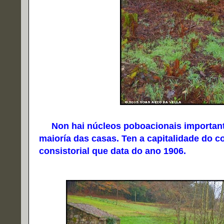
Non hai núcleos poboacionais importantes
maioría das casas. Ten a capitalidade do co
consistorial que data do ano 1906.