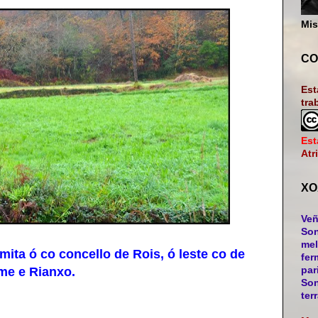
Mis
CO
Est
tra
Est
Atr
XO
Veñ
Son
mel
mita ó co concello de Rois, ó leste co de
fer
par
me e Rianxo.
Son
ter