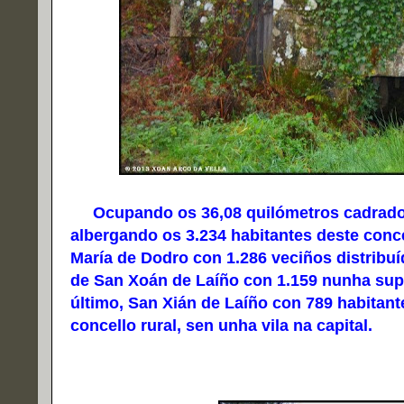
Ocupando os 36,08 quilómetros cadrados 
albergando os 3.234 habitantes deste conc
María de Dodro con 1.286 veciños distribu
de San Xoán de Laíño con 1.159 nunha supe
último, San Xián de Laíño con 789 habitant
concello rural, sen unha vila na capital.