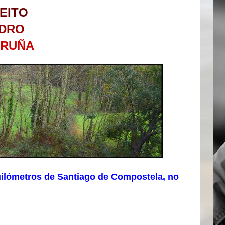
EITO
DRO
ORUÑA
ilómetros de Santiago de Compostela, no