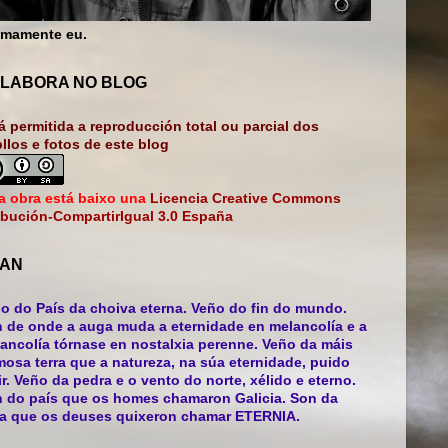
mamente eu.
LABORA NO BLOG
á permitida a reproducción total ou parcial dos
bllos e fotos de este blog
a obra está baixo una
Licencia Creative Commons
ibución-CompartirIgual 3.0 España
AN
o do País da choiva eterna. Veño do fin do mundo.
 de onde a auga muda a eternidade en melancolía e a
ancolía tórnase en nostalxia perenne. Veño da máis
mosa terra que a natureza, na súa eternidade, puido
ir. Veño da pedra e o vento do norte, xélido e eterno.
 do país que os homes chamaron Galicia. Son da
ra que os deuses quixeron chamar ETERNIA.