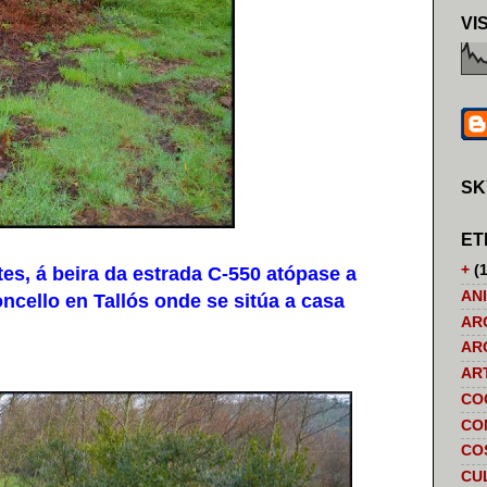
VI
SK
ET
+
(1
, á beira da estrada C-550 atópase a
AN
ncello en Tallós onde se sitúa a casa
AR
AR
AR
CO
CO
CO
CU