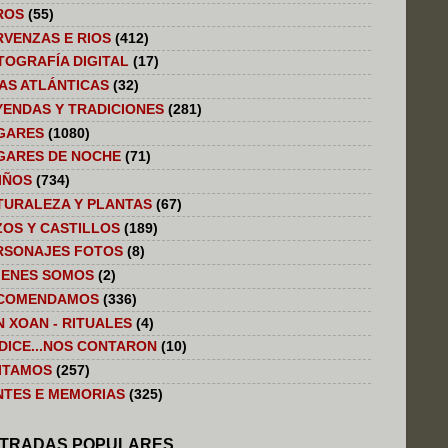
ROS
(55)
RVENZAS E RIOS
(412)
TOGRAFÍA DIGITAL
(17)
LAS ATLÁNTICAS
(32)
YENDAS Y TRADICIONES
(281)
GARES
(1080)
GARES DE NOCHE
(71)
IÑOS
(734)
TURALEZA Y PLANTAS
(67)
ZOS Y CASTILLOS
(189)
RSONAJES FOTOS
(8)
IENES SOMOS
(2)
COMENDAMOS
(336)
N XOAN - RITUALES
(4)
 DICE...NOS CONTARON
(10)
SITAMOS
(257)
NTES E MEMORIAS
(325)
TRADAS POPULARES