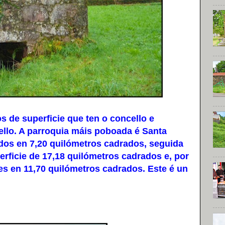
de superficie que ten o concello e
ello. A parroquia máis poboada é Santa
ídos en 7,20 quilómetros cadrados, seguida
rficie de 17,18 quilómetros cadrados e, por
es en 11,70 quilómetros cadrados. Este é un