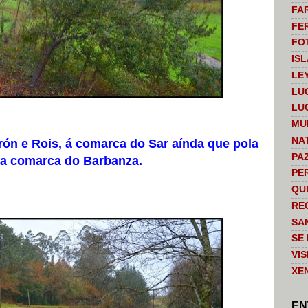
FA
FE
FO
IS
LE
LU
LU
MU
NA
n e Rois, á comarca do Sar aínda que pola
PA
iña comarca do Barbanza.
PE
QU
RE
SA
SE
VI
XE
EN