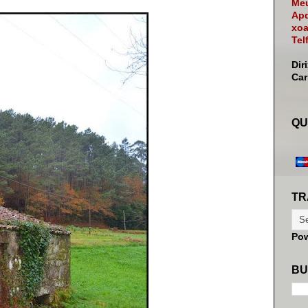
Meu
Apd
xoa
Tel
Dir
Ca
QU
TR
Po
BU