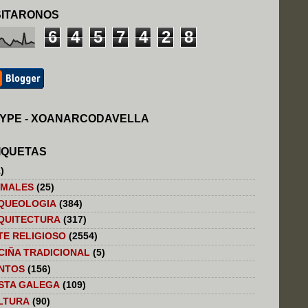
SITARONOS
6
4
5
7
4
2
8
YPE - XOANARCODAVELLA
IQUETAS
)
IMALES
(25)
QUEOLOGIA
(384)
QUITECTURA
(317)
TE RELIGIOSO
(2554)
CIÑA TRADICIONAL
(5)
NTOS
(156)
STA GALEGA
(109)
LTURA
(90)