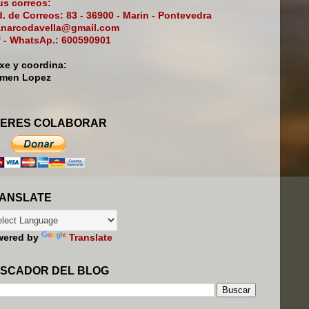
s correos:
. de Correos: 83 - 36900 - Marin - Pontevedra
narcodavella@gmail.com
f - WhatsAp.: 600590901
ixe y coordina:
rmen Lopez
ERES COLABORAR
ANSLATE
wered by
Translate
SCADOR DEL BLOG