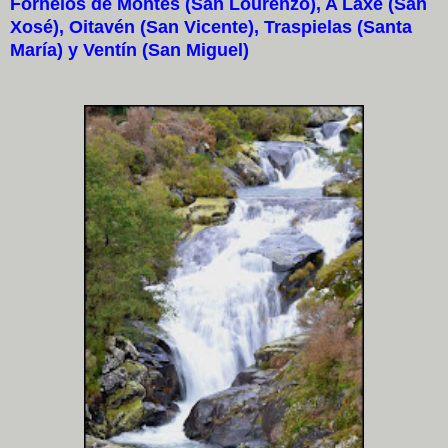
Fornelos de Montes (San Lourenzo), A Laxe (San
Xosé), Oitavén (San Vicente), Traspielas (Santa
María) y Ventín (San Miguel)