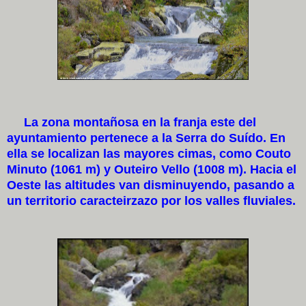
La zona montañosa en la franja este del
ayuntamiento pertenece a la Serra do Suído. En
ella se localizan las mayores cimas, como Couto
Minuto (1061 m) y Outeiro Vello (1008 m). Hacia el
Oeste las altitudes van disminuyendo, pasando a
un territorio caracteirzazo por los valles fluviales.