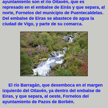
ayuntamiento son el río Oitavén, que es
represado en el embalse de Eirás y que separa, al
norte, Fornelos del municipio de Puentecaldelas.
Del embalse de Eiras se abastece de agua la
ciudad de Vigo, y parte de su comarca.
El río Barragán, que desemboca en el margen
izquierdo del Oitavén, ya dentro del embalse de
Eiras, y que separa, al oeste, Fornelos del
ayuntamiento de Pazos de Borbén.