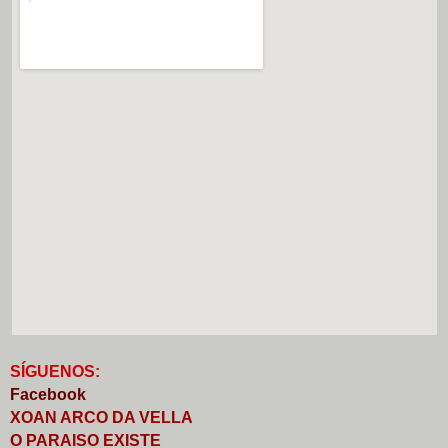
S
Í
GUENOS:
Faceb
o
ok
XOAN ARCO DA VELLA
O PARAISO EXISTE