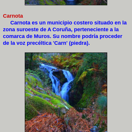
Carnota
Carnota es un municipio costero situado en la
zona suroeste de A Coruña, perteneciente a la
comarca de Muros. Su nombre podría proceder
de la voz precéltica 'Carn' (piedra).