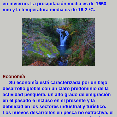
en invierno. La precipitación media es de 1650
mm y la temperatura media es de 16,2 °C.
Economía
Su economía está caracterizada por un bajo
desarrollo global con un claro predominio de la
actividad pesquera, un alto grado de emigración
en el pasado e incluso en el presente y la
debilidad en los sectores industrial y turístico.
Los nuevos desarrollos en pesca no extractiva, el