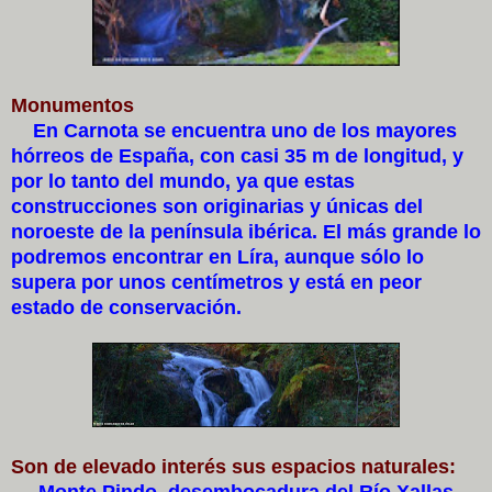
Monumentos
En Carnota se encuentra uno de los mayores
hórreos de España, con casi 35 m de longitud, y
por lo tanto del mundo, ya que estas
construcciones son originarias y únicas del
noroeste de la península ibérica. El más grande lo
podremos encontrar en Líra, aunque sólo lo
supera por unos centímetros y está en peor
estado de conservación.
Son de elevado interés sus espacios naturales:
Monte Pindo, desembocadura del Río Xallas,