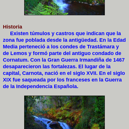
Historia
Existen túmulos y castros que indican que la
zona fue poblada desde la antigüedad. En la Edad
Media perteneció a los condes de Trastámara y
de Lemos y formó parte del antiguo condado de
Cornatum. Con la Gran Guerra Irmandiña de 1467
desaparecieron las fortalezas. El lugar de la
capital, Carnota, nació en el siglo XVII. En el siglo
XIX fue saqueada por los franceses en la Guerra
de la Independencia Española.