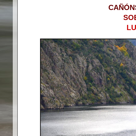
CAÑÓNS
SO
L