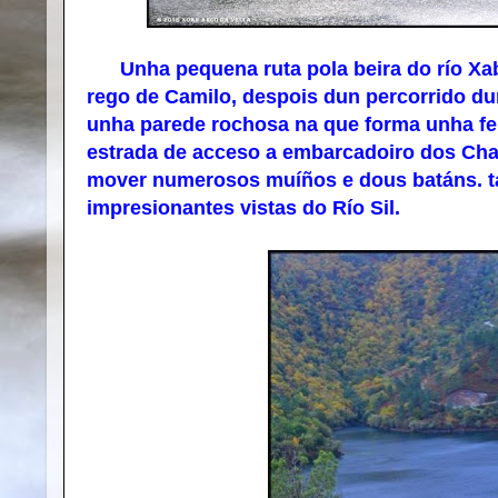
Unha pequena ruta pola beira do río Xabr
rego de Camilo, despois dun percorrido du
unha parede rochosa na que forma unha fer
estrada de acceso a embarcadoiro dos Chan
mover numerosos muíños e dous batáns. t
impresionantes vistas do Río Sil.