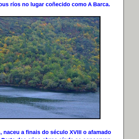
ous ríos no lugar coñecido como A Barca.
naceu a finais do século XVIII o afamado