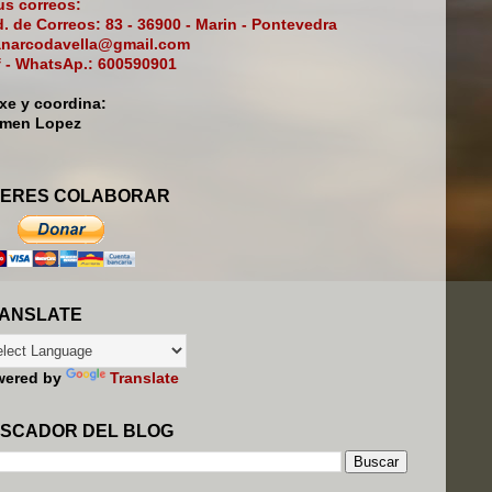
s correos:
. de Correos: 83 - 36900 - Marin - Pontevedra
narcodavella@gmail.com
f - WhatsAp.: 600590901
ixe y coordina:
rmen Lopez
ERES COLABORAR
ANSLATE
wered by
Translate
SCADOR DEL BLOG