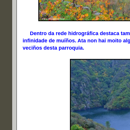
Dentro da rede hidrográfica destaca tamé
infinidade de muíños. Ata non hai moito al
veciños desta parroquia.