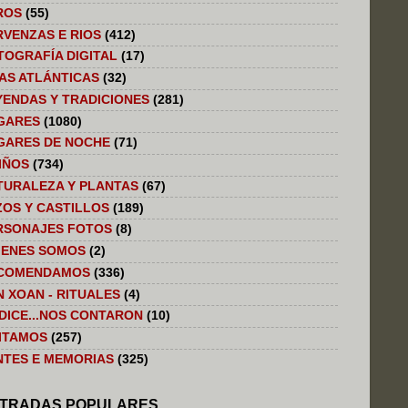
ROS
(55)
RVENZAS E RIOS
(412)
TOGRAFÍA DIGITAL
(17)
LAS ATLÁNTICAS
(32)
YENDAS Y TRADICIONES
(281)
GARES
(1080)
GARES DE NOCHE
(71)
IÑOS
(734)
TURALEZA Y PLANTAS
(67)
ZOS Y CASTILLOS
(189)
RSONAJES FOTOS
(8)
IENES SOMOS
(2)
COMENDAMOS
(336)
N XOAN - RITUALES
(4)
 DICE...NOS CONTARON
(10)
SITAMOS
(257)
NTES E MEMORIAS
(325)
TRADAS POPULARES