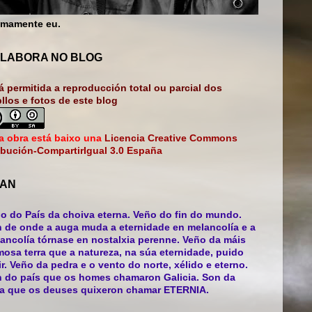
mamente eu.
LABORA NO BLOG
á permitida a reproducción total ou parcial dos
bllos e fotos de este blog
a obra está baixo una
Licencia Creative Commons
ibución-CompartirIgual 3.0 España
AN
o do País da choiva eterna. Veño do fin do mundo.
 de onde a auga muda a eternidade en melancolía e a
ancolía tórnase en nostalxia perenne. Veño da máis
mosa terra que a natureza, na súa eternidade, puido
ir. Veño da pedra e o vento do norte, xélido e eterno.
 do país que os homes chamaron Galicia. Son da
ra que os deuses quixeron chamar ETERNIA.