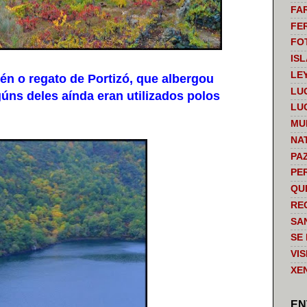
FA
FE
FO
IS
LE
n o regato de Portizó, que albergou
LU
gúns deles aínda eran utilizados polos
LU
MU
NA
PA
PE
QU
RE
SA
SE
VI
XE
EN