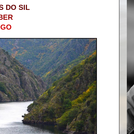
 DO SIL
BER
UGO