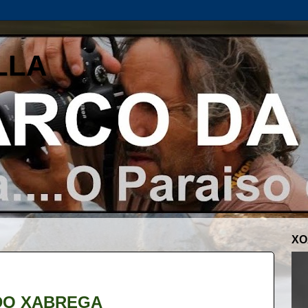
LLA
XO
DO XABREGA