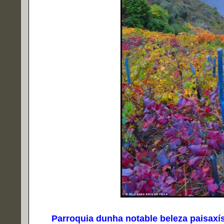
Parroquia dunha notable beleza paisaxísti