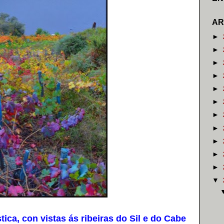
AR
►
►
►
►
►
►
►
►
►
►
►
▼
ca, con vistas ás ribeiras do Sil e do Cabe