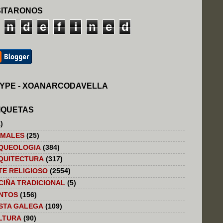
SITARONOS
n
d
e
f
i
n
e
d
YPE - XOANARCODAVELLA
IQUETAS
)
IMALES
(25)
QUEOLOGIA
(384)
QUITECTURA
(317)
TE RELIGIOSO
(2554)
CIÑA TRADICIONAL
(5)
NTOS
(156)
STA GALEGA
(109)
LTURA
(90)