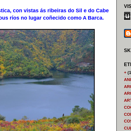
VI
ca, con vistas ás ribeiras do Sil e do Cabe
u
ous ríos no lugar coñecido como A Barca.
SK
ET
+
(1
AN
AR
AR
AR
CO
CO
CO
CU