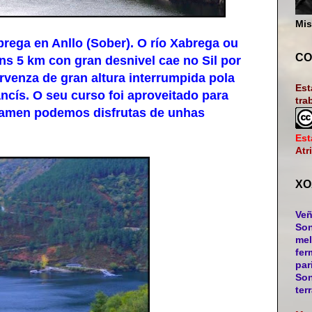
Mis
ega en Anllo (Sober). O río Xabrega ou
CO
ns 5 km con gran desnivel cae no Sil por
venza de gran altura interrumpida pola
Est
cís. O seu curso foi aproveitado para
tra
amen podemos disfrutas de unhas
Est
Atr
XO
Veñ
Son
mel
fer
par
Son
ter