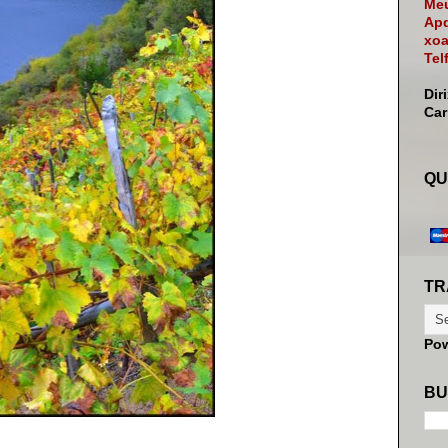
Meu
Apd
xoa
Tel
Dir
Ca
QU
TR
Po
BU