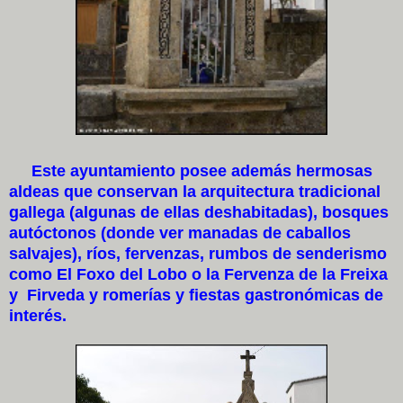
Este ayuntamiento posee además hermosas
aldeas que conservan la arquitectura tradicional
gallega (algunas de ellas deshabitadas), bosques
autóctonos (donde ver manadas de caballos
salvajes), ríos, fervenzas, rumbos de senderismo
como El Foxo del Lobo o la Fervenza de la Freixa
y Firveda y romerías y fiestas gastronómicas de
interés.