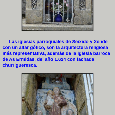
Las iglesias parroquiales de Seixido y Xende
con un altar gótico, son la arquitectura religiosa
más representativa, además de la iglesia barroca
de As Ermidas, del año 1.624 con fachada
churrigueresca.