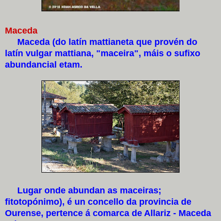
Maceda
Maceda (do latín mattianeta que provén do
latín vulgar mattiana, "maceira", máis o sufixo
abundancial etam.
Lugar onde abundan as maceiras;
fitotopónimo), é un concello da provincia de
Ourense, pertence á comarca de Allariz - Maceda