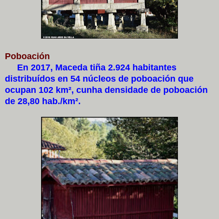
Poboación
En 2017, Maceda tiña 2.924 habitantes
distribuídos en 54 núcleos de poboación que
ocupan 102 km², cunha densidade de poboación
de 28,80 hab./km².