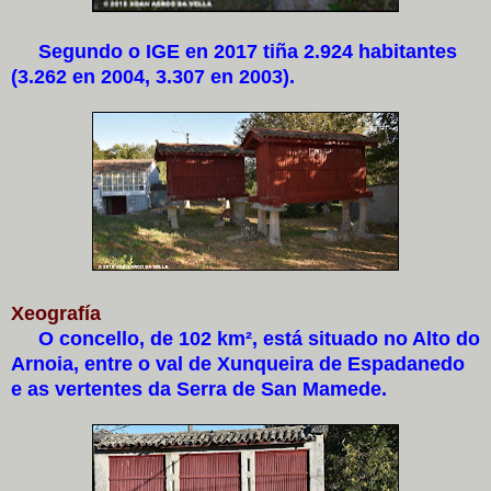
Segundo o IGE en 2017 tiña 2.924 habitantes
(3.262 en 2004, 3.307 en 2003).
Xeografía
O concello, de 102 km², está situado no Alto do
Arnoia, entre o val de Xunqueira de Espadanedo
e as vertentes da Serra de San Mamede.