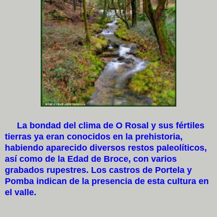
La bondad del clima de O Rosal y sus fértiles
tierras ya eran conocidos en la prehistoria,
habiendo aparecido diversos restos paleolíticos,
así como de la Edad de Broce, con varios
grabados rupestres. Los castros de Portela y
Pomba indican de la presencia de esta cultura en
el valle.