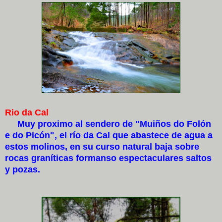
Rio da Cal
Muy proximo al sendero de "Muiños do Folón
e do Picón", el río da Cal que abastece de agua a
estos molinos, en su curso natural baja sobre
rocas graníticas formanso espectaculares saltos
y pozas.