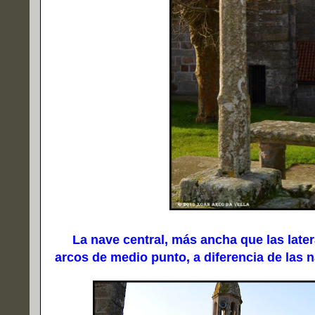
La nave central, más ancha que las latera
arcos de medio punto, a diferencia de las n