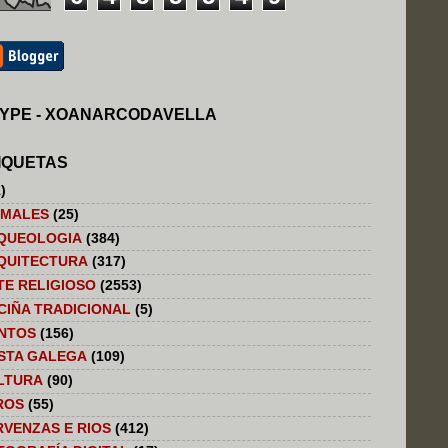
YPE - XOANARCODAVELLA
IQUETAS
)
IMALES
(25)
QUEOLOGIA
(384)
QUITECTURA
(317)
TE RELIGIOSO
(2553)
CIÑA TRADICIONAL
(5)
NTOS
(156)
STA GALEGA
(109)
LTURA
(90)
ROS
(55)
RVENZAS E RIOS
(412)