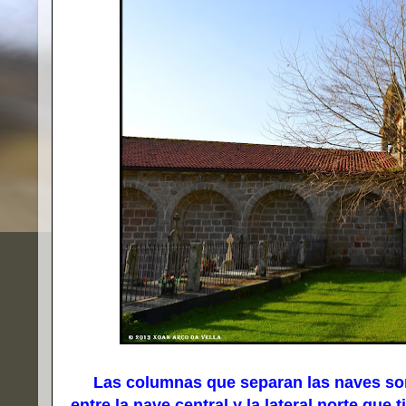
Las columnas que separan las naves son 
entre la nave central y la lateral norte que