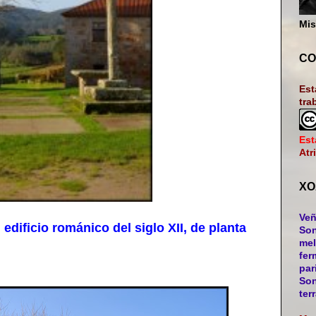
Mis
CO
Est
tra
Est
Atr
XO
Veñ
ificio románico del siglo XII, de planta
Son
mel
fer
par
Son
ter