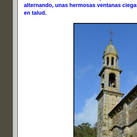
alternando, unas hermosas ventanas ciegas
en talud.