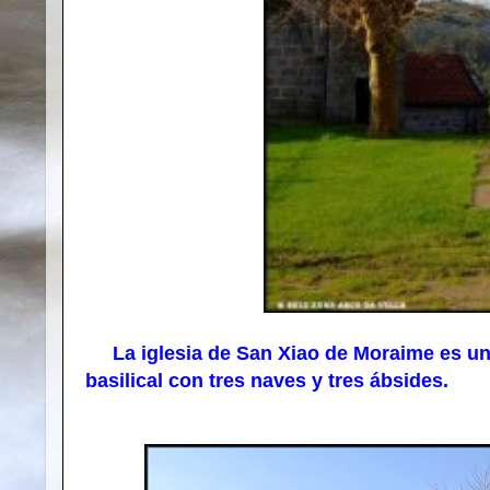
La iglesia de San Xiao de Moraime es un ed
basilical con tres naves y tres ábsides.