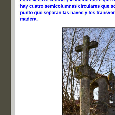
hay cuatro semicolumnas circulares que s
punto que separan las naves y los transver
madera.