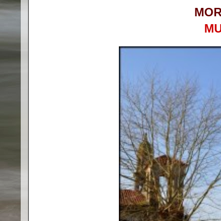
MOR
MU