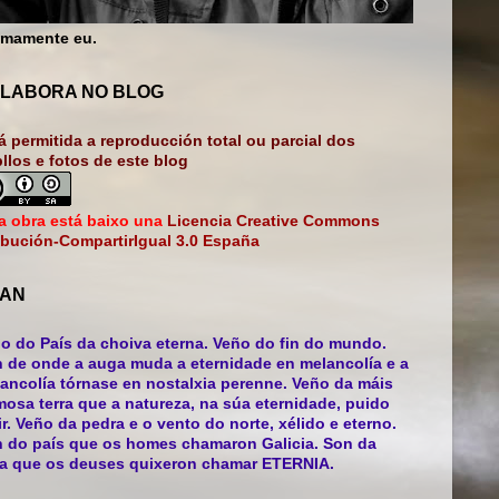
mamente eu.
LABORA NO BLOG
á permitida a reproducción total ou parcial dos
bllos e fotos de este blog
a obra está baixo una
Licencia Creative Commons
ibución-CompartirIgual 3.0 España
AN
o do País da choiva eterna. Veño do fin do mundo.
 de onde a auga muda a eternidade en melancolía e a
ancolía tórnase en nostalxia perenne. Veño da máis
mosa terra que a natureza, na súa eternidade, puido
ir. Veño da pedra e o vento do norte, xélido e eterno.
 do país que os homes chamaron Galicia. Son da
ra que os deuses quixeron chamar ETERNIA.