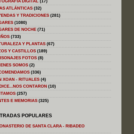
TOGRAFÍA DIGITAL
(17)
LAS ATLÁNTICAS
(32)
YENDAS Y TRADICIONES
(281)
GARES
(1080)
GARES DE NOCHE
(71)
IÑOS
(733)
TURALEZA Y PLANTAS
(67)
ZOS Y CASTILLOS
(189)
RSONAJES FOTOS
(8)
IENES SOMOS
(2)
COMENDAMOS
(336)
N XOAN - RITUALES
(4)
 DICE...NOS CONTARON
(10)
SITAMOS
(257)
NTES E MEMORIAS
(325)
TRADAS POPULARES
ONASTERIO DE SANTA CLARA - RIBADEO