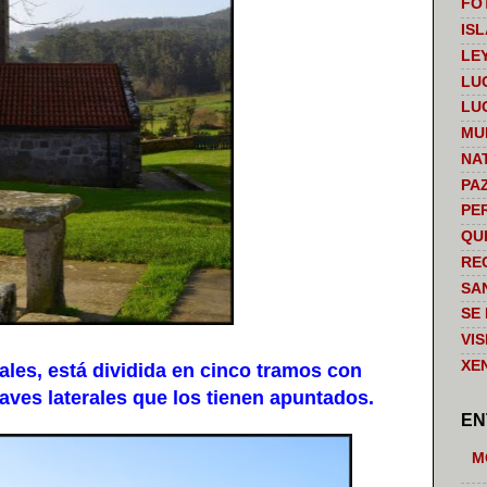
FO
IS
LE
LU
LU
MU
NA
PA
PE
QU
RE
SA
SE
VI
XE
les, está dividida en cinco tramos con
aves laterales que los tienen apuntados.
EN
M