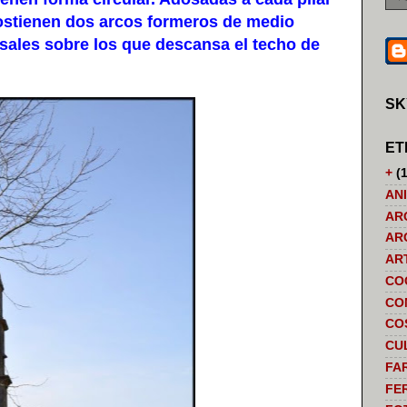
ostienen dos arcos formeros de medio
sales sobre los que descansa el techo de
SK
ET
+
(1
AN
AR
AR
AR
CO
CO
CO
CU
FA
FE