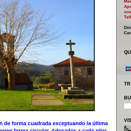
Meu
Apd
xoa
Tel
Dir
Ca
QU
TR
BU
VI
de forma cuadrada exceptuando la última
 tienen forma circular. Adosadas a cada pilar