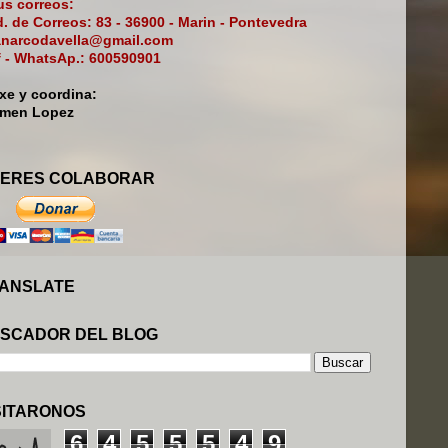
s correos:
. de Correos: 83 - 36900 - Marin - Pontevedra
narcodavella@gmail.com
f - WhatsAp.: 600590901
ixe y coordina:
rmen Lopez
ERES COLABORAR
ANSLATE
SCADOR DEL BLOG
SITARONOS
6
4
5
5
5
4
9