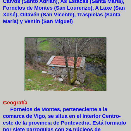
Calvos (Santo Adrián), As Estacas (Santa María),
Fornelos de Montes (San Lourenzo), A Laxe (San
Xosé), Oitavén (San Vicente), Traspielas (Santa
María) y Ventín (San Miguel)
Geografía
Fornelos de Montes, perteneciente a la
comarca de Vigo, se situa en el interior Centro-
este de la provincia de Pontevedra. Está formado
por siete parroquias con 24 núcleos de