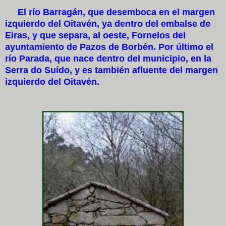
El río Barragán, que desemboca en el margen
izquierdo del Oitavén, ya dentro del embalse de
Eiras, y que separa, al oeste, Fornelos del
ayuntamiento de Pazos de Borbén. Por último el
río Parada, que nace dentro del municipio, en la
Serra do Suído, y es también afluente del margen
izquierdo del Oitavén.