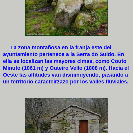
La zona montañosa en la franja este del
ayuntamiento pertenece a la Serra do Suído. En
ella se localizan las mayores cimas, como Couto
Minuto (1061 m) y Outeiro Vello (1008 m). Hacia el
Oeste las altitudes van disminuyendo, pasando a
un territorio caracteirzazo por los valles fluviales.