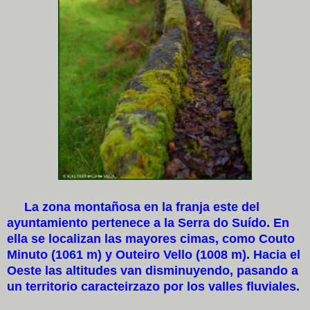
La zona montañosa en la franja este del
ayuntamiento pertenece a la Serra do Suído. En
ella se localizan las mayores cimas, como Couto
Minuto (1061 m) y Outeiro Vello (1008 m). Hacia el
Oeste las altitudes van disminuyendo, pasando a
un territorio caracteirzazo por los valles fluviales.