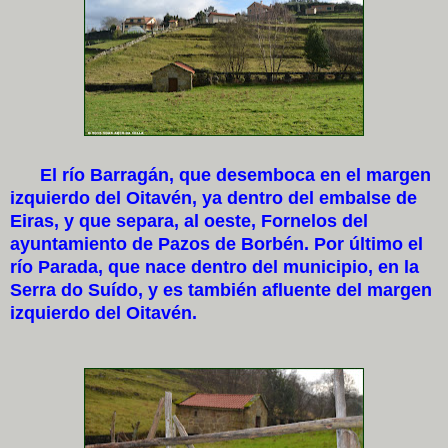
El río Barragán, que desemboca en el margen
izquierdo del Oitavén, ya dentro del embalse de
Eiras, y que separa, al oeste, Fornelos del
ayuntamiento de Pazos de Borbén. Por último el
río Parada, que nace dentro del municipio, en la
Serra do Suído, y es también afluente del margen
izquierdo del Oitavén.