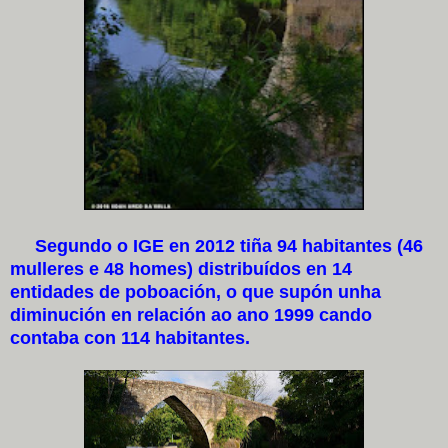
Segundo o IGE en 2012 tiña 94 habitantes (46
mulleres e 48 homes) distribuídos en 14
entidades de poboación, o que supón unha
diminución en relación ao ano 1999 cando
contaba con 114 habitantes.