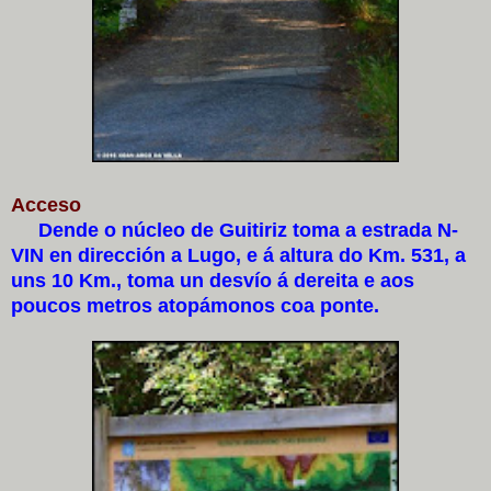
Acceso
Dende o núcleo de Guitiriz toma a estrada N-
VIN en dirección a Lugo, e á altura do Km. 531, a
uns 10 Km., toma un desvío á dereita e aos
poucos metros atopámonos coa ponte.