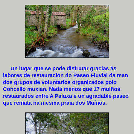
Un lugar que se pode disfrutar gracias ás
labores de restauración do Paseo Fluvial da man
dos grupos de voluntarios organizados polo
Concello muxián. Nada menos que 17 muíños
restaurados entre A Paluxa e un agradable paseo
que remata na mesma praia dos Muíños.