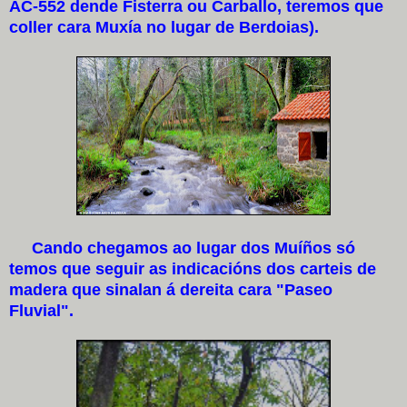
AC-552 dende Fisterra ou Carballo, teremos que
coller cara Muxía no lugar de Berdoias).
Cando chegamos ao lugar dos Muíños só
temos que seguir as indicacións dos carteis de
madera que sinalan á dereita cara "Paseo
Fluvial".