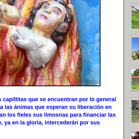
pillitas que se encuentran por lo general
a las ánimas que esperan su liberación en
n los fieles sus limosnas para financiar las
, ya en la gloria, intercederán por sus