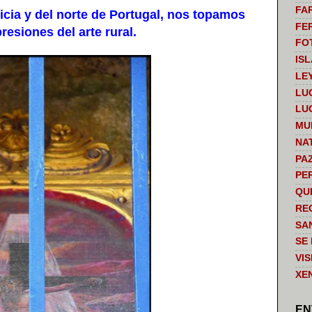
FA
cia y del norte de Portugal, nos topamos
FE
esiones del arte rural.
FO
IS
LE
LU
LU
MU
NA
PA
PE
QU
RE
SA
SE
VI
XE
EN