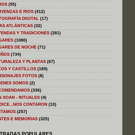
ROS
(55)
RVENZAS E RIOS
(412)
TOGRAFÍA DIGITAL
(17)
LAS ATLÁNTICAS
(32)
YENDAS Y TRADICIONES
(281)
GARES
(1080)
GARES DE NOCHE
(71)
IÑOS
(734)
TURALEZA Y PLANTAS
(67)
ZOS Y CASTILLOS
(189)
RSONAJES FOTOS
(8)
IENES SOMOS
(2)
COMENDAMOS
(336)
N XOAN - RITUALES
(4)
 DICE...NOS CONTARON
(10)
SITAMOS
(257)
NTES E MEMORIAS
(325)
TRADAS POPULARES