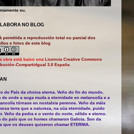
mamente eu.
LABORA NO BLOG
á permitida a reproducción total ou parcial dos
bllos e fotos de este blog
a obra está baixo una
Licencia Creative Commons
ibución-CompartirIgual 3.0 España
AN
o do País da choiva eterna. Veño do fin do mundo.
 de onde a auga muda a eternidade en melancolía e a
ancolía tórnase en nostalxia perenne. Veño da máis
mosa terra que a natureza, na súa eternidade, puido
ir. Veño da pedra e o vento do norte, xélido e eterno.
 do país que os homes chamaron Galicia. Son da
ra que os deuses quixeron chamar ETERNIA.