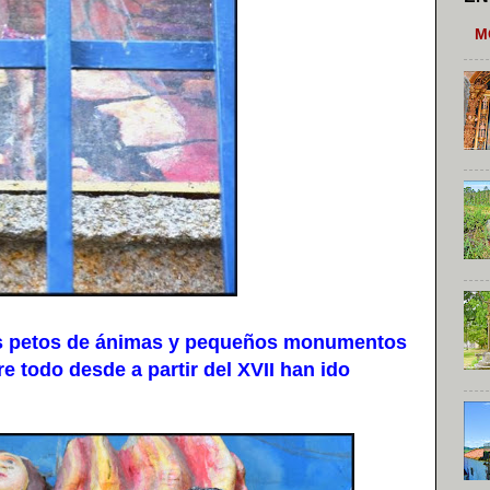
M
s petos de ánimas y pequeños monumentos
re todo desde a partir del XVII han ido