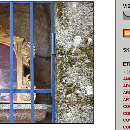
VI
SK
ET
+
(1
AN
AR
AR
AR
CO
CO
CO
CU