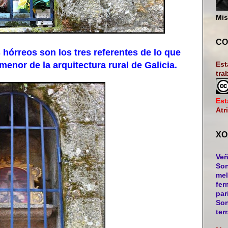
Mis
CO
hórreos son los tres referentes de lo que
nor de la arquitectura rural de Galicia.
Est
tra
Est
Atr
XO
Veñ
Son
mel
fer
par
Son
ter