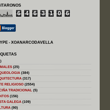
SITARONOS
6
4
6
3
1
0
6
YPE - XOANARCODAVELLA
IQUETAS
)
IMALES
(25)
QUEOLOGIA
(384)
QUITECTURA
(317)
TE RELIGIOSO
(2554)
CIÑA TRADICIONAL
(5)
NTOS
(156)
STA GALEGA
(109)
LTURA
(90)