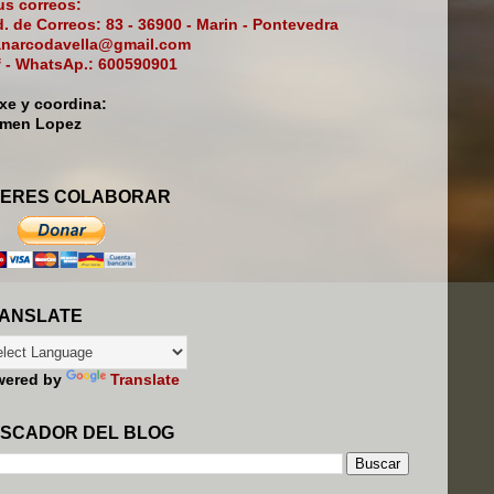
s correos:
. de Correos: 83 - 36900 - Marin - Pontevedra
narcodavella@gmail.com
f - WhatsAp.: 600590901
ixe y coordina:
rmen Lopez
ERES COLABORAR
ANSLATE
wered by
Translate
SCADOR DEL BLOG