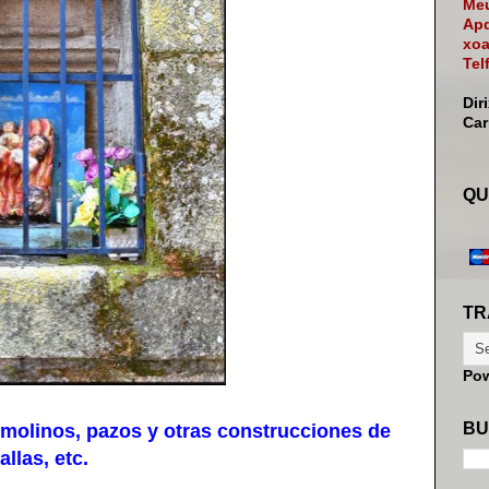
Meu
Apd
xoa
Tel
Dir
Ca
QU
TR
Po
BU
molinos, pazos y otras construcciones de
llas, etc.