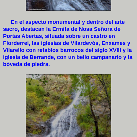
En el aspecto monumental y dentro del arte
sacro, destacan la Ermita de Nosa Señora de
Portas Abertas, situada sobre un castro en
Florderrei, las iglesias de Vilardevós, Enxames y
Vilarello con retablos barrocos del siglo XVIII y la
iglesia de Berrande, con un bello campanario y la
bóveda de piedra.