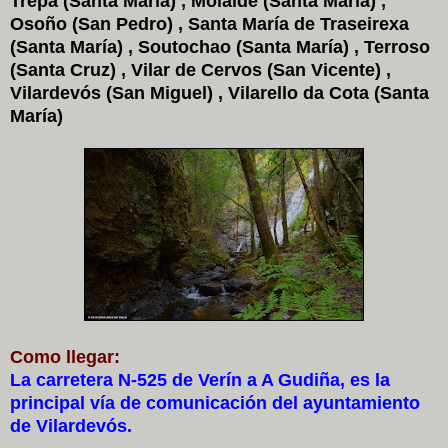
Trepa (Santa María) , Moialde (Santa María) ,
Osoño (San Pedro) , Santa María de Traseirexa
(Santa María) , Soutochao (Santa María) , Terroso
(Santa Cruz) , Vilar de Cervos (San Vicente) ,
Vilardevós (San Miguel) , Vilarello da Cota (Santa
María)
Como llegar:
La carretera N-525 de Verín a A Gudiña, es la
principal vía de comunicación del ayuntamiento
de Vilardevós.