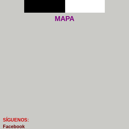
MAPA
S
Í
GUENOS:
Faceb
o
ok