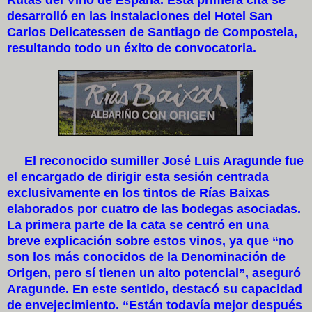
desarrolló en las instalaciones del Hotel San
Carlos Delicatessen de Santiago de Compostela,
resultando todo un éxito de convocatoria.
El reconocido sumiller José Luis Aragunde fue
el encargado de dirigir esta sesión centrada
exclusivamente en los tintos de Rías Baixas
elaborados por cuatro de las bodegas asociadas.
La primera parte de la cata se centró en una
breve explicación sobre estos vinos, ya que “no
son los más conocidos de la Denominación de
Origen, pero sí tienen un alto potencial”, aseguró
Aragunde. En este sentido, destacó su capacidad
de envejecimiento. “Están todavía mejor después