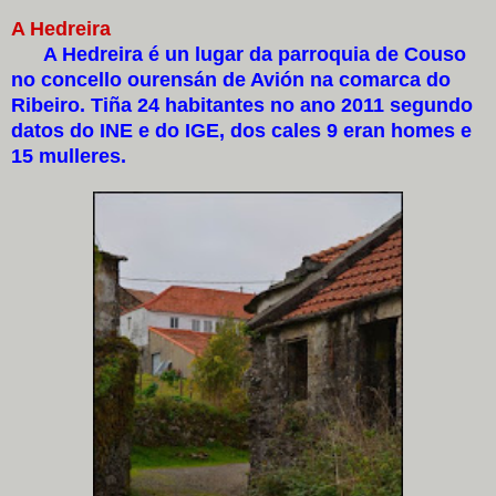
A Hedreira
A Hedreira é un lugar da parroquia de Couso
no concello ourensán de Avión na comarca do
Ribeiro. Tiña 24 habitantes no ano 2011 segundo
datos do INE e do IGE, dos cales 9 eran homes e
15 mulleres.