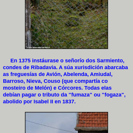
En 1375 instáurase o señorío dos Sarmiento,
condes de Ribadavia. A súa xurisdición abarcaba
as freguesías de Avión, Abelenda, Amiudal,
Barroso, Nieva, Couso (que compartía co
mosteiro de Melón) e Córcores. Todas elas
debían pagar o tributo da "fumaza" ou "fogaza",
abolido por Isabel II en 1837.