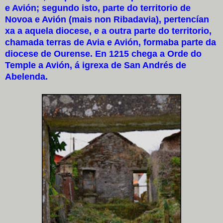
e Avión; segundo isto, parte do territorio de
Novoa e Avión (mais non Ribadavia), pertencían
xa a aquela diocese, e a outra parte do territorio,
chamada terras de Avia e Avión, formaba parte da
diocese de Ourense. En 1215 chega a Orde do
Temple a Avión, á igrexa de San Andrés de
Abelenda.