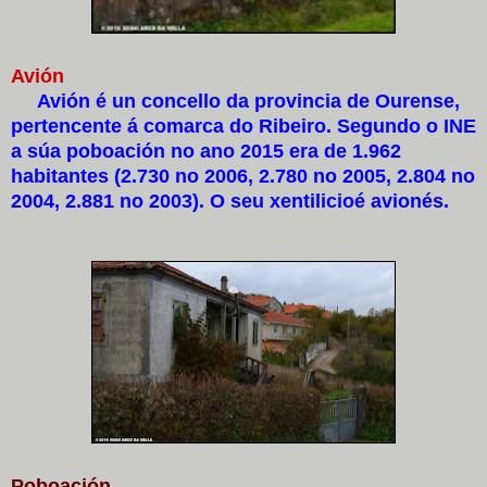
Avión
Avión é un concello da provincia de Ourense,
pertencente á comarca do Ribeiro. Segundo o INE
a súa poboación no ano 2015 era de 1.962
habitantes (2.730 no 2006, 2.780 no 2005, 2.804 no
2004, 2.881 no 2003). O seu xentilicioé avionés.
Poboación