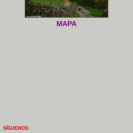
MAPA
S
Í
GUENOS: