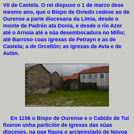
VII de Castela. O rei dispuxo o 1 de marzo dese
mesmo ano, que o Bispo de Oviedo cedese ao de
Ourense a parte diocesana da Limia, desde o
monte de Padrón ata Donia, e desde o río Azor
até o Arnoia até a súa desembocadura no Miño;
até Barroso coas igrexas de Petrayn e as de
Castela; a de Orcellón; as igrexas de Avia e de
Avión.
En 1156 o Bispo de Ourense e o Cabido de Tui
fixeron unha partición de igrexas das súas
dioceses, na que figura o arciprestado de Novoa