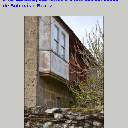
de Boborás e Beariz.