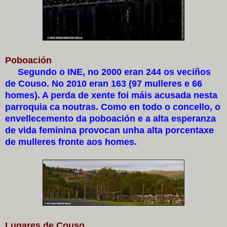
Poboación
Segundo o INE, no 2000 eran 244 os veciños
de Couso. No 2010 eran 163 (97 mulleres e 66
homes). A perda de xente foi máis acusada nesta
parroquia ca noutras. Como en todo o concello, o
envellecemento da poboación e a alta esperanza
de vida feminina provocan unha alta porcentaxe
de mulleres fronte aos homes.
Lugares de Couso