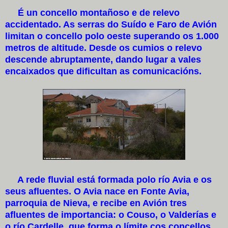
É un concello montañoso e de relevo
accidentado. As serras do Suído e Faro de Avión
limitan o concello polo oeste superando os 1.000
metros de altitude. Desde os cumios o relevo
descende abruptamente, dando lugar a vales
encaixados que dificultan as comunicacións.
A rede fluvial está formada polo río Avia e os
seus afluentes. O Avia nace en Fonte Avia,
parroquia de Nieva, e recibe en Avión tres
afluentes de importancia: o Couso, o Valderías e
o río Cardelle, que forma o límite cos concellos