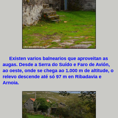
Existen varios balnearios que aproveitan as
augas. Desde a Serra do Suído e Faro de Avión,
ao oeste, onde se chega ao 1.000 m de altitude, o
relevo descende até só 97 m en Ribadavia e
Arnoia.