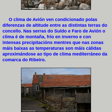
O clima de Avión ven condicionado polas
diferenzas de altitude entre as distintas terras do
concello. Nas serras do Suído e Faro de Avión o
clima é de montaña, frío en inverno e con
intensas precipitacións mentres que nas zonas
máis baixas as temperaturas son máis cálidas
aproximándose ao tipo de clima mediterráneo da
comarca do Ribeiro.