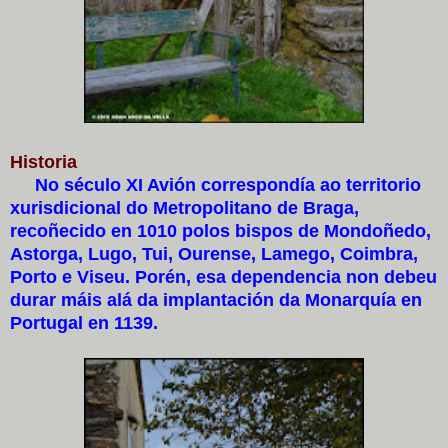
Historia
No século XI Avión correspondía ao territorio
xurisdicional do Metropolitano de Braga,
recoñecido en 1010 polos bispos de Mondoñedo,
Astorga, Lugo, Tui, Ourense, Lamego, Coimbra,
Porto e Viseu. Porén, esa dependencia non debeu
durar máis alá da implantación da Monarquía en
Portugal en 1139.