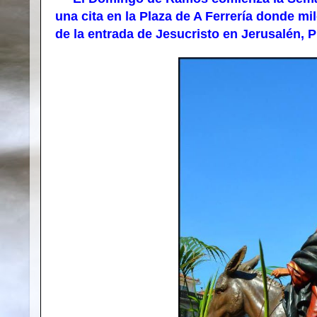
una cita en la Plaza de A Ferrería donde m
de la entrada de Jesucristo en Jerusalén, P