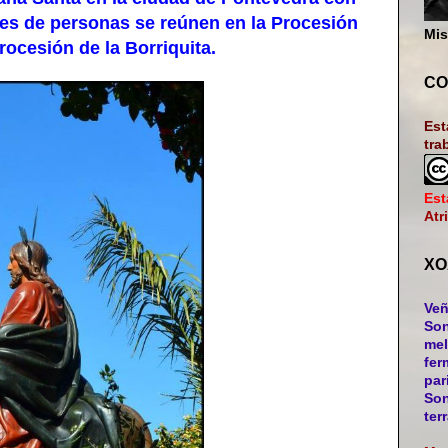
iles de personas se reúnen en la Procesión
Mis
rocesión de la Borriquita.
CO
Est
tra
Est
Atr
XO
Veñ
Son
mel
fer
par
Son
ter