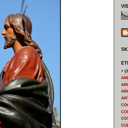
VI
SK
ET
+
(1
AN
AR
AR
AR
CO
CO
CO
CU