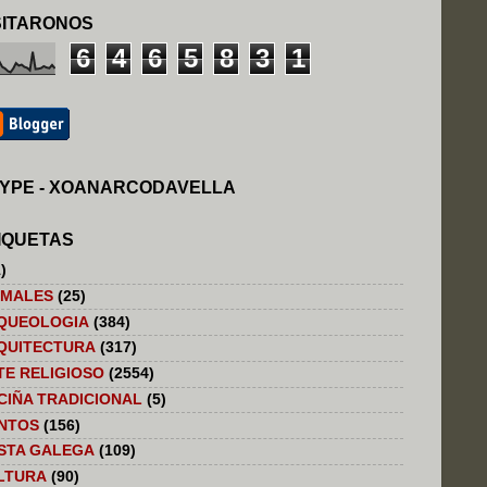
SITARONOS
6
4
6
5
8
3
1
YPE - XOANARCODAVELLA
IQUETAS
)
IMALES
(25)
QUEOLOGIA
(384)
QUITECTURA
(317)
TE RELIGIOSO
(2554)
CIÑA TRADICIONAL
(5)
NTOS
(156)
STA GALEGA
(109)
LTURA
(90)