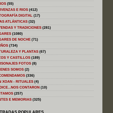
ROS
(55)
RVENZAS E RIOS
(412)
TOGRAFÍA DIGITAL
(17)
LAS ATLÁNTICAS
(32)
YENDAS Y TRADICIONES
(281)
GARES
(1080)
GARES DE NOCHE
(71)
IÑOS
(734)
TURALEZA Y PLANTAS
(67)
ZOS Y CASTILLOS
(189)
RSONAJES FOTOS
(8)
IENES SOMOS
(2)
COMENDAMOS
(336)
N XOAN - RITUALES
(4)
 DICE...NOS CONTARON
(10)
SITAMOS
(257)
NTES E MEMORIAS
(325)
TRADAS POPULARES