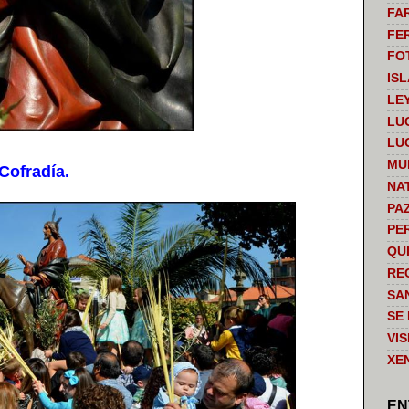
FA
FE
FO
IS
LE
LU
LU
MU
Cofradía.
NA
PA
PE
QU
RE
SA
SE
VI
XE
EN