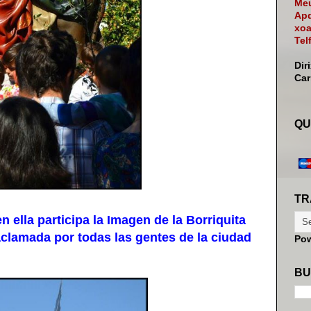
Meu
Apd
xoa
Tel
Dir
Ca
QU
TR
ella participa la Imagen de la Borriquita
 aclamada por todas las gentes de la ciudad
Po
BU