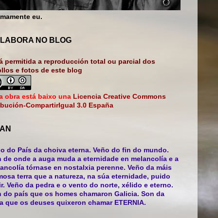
mamente eu.
LABORA NO BLOG
á permitida a reproducción total ou parcial dos
bllos e fotos de este blog
a obra está baixo una
Licencia Creative Commons
ibución-CompartirIgual 3.0 España
AN
o do País da choiva eterna. Veño do fin do mundo.
 de onde a auga muda a eternidade en melancolía e a
ancolía tórnase en nostalxia perenne. Veño da máis
mosa terra que a natureza, na súa eternidade, puido
ir. Veño da pedra e o vento do norte, xélido e eterno.
 do país que os homes chamaron Galicia. Son da
ra que os deuses quixeron chamar ETERNIA.