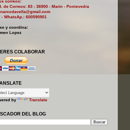
s correos:
. de Correos: 83 - 36900 - Marin - Pontevedra
narcodavella@gmail.com
f - WhatsAp.: 600590901
ixe y coordina:
rmen Lopez
ERES COLABORAR
ANSLATE
wered by
Translate
SCADOR DEL BLOG