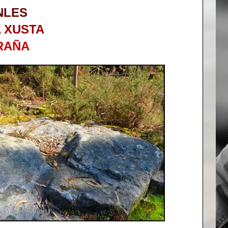
NLES
 XUSTA
RAÑA