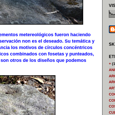
VI
lementos metereológicos fueron haciendo
nservación non es el deseado. Su temática y
SK
ncia los motivos de círculos concéntricos
tricos combinados con fosetas y punteados,
ET
 son otros de los diseños que podemos
+
(1
AN
AR
AR
AR
CO
CO
CO
CU