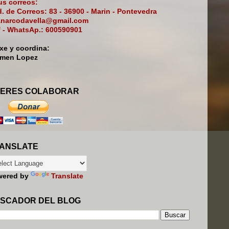
s correos:
. de Correos: 83 - 36900 - Marin - Pontevedra
narcodavella@gmail.com
f - WhatsAp.: 600590901
ixe y coordina:
rmen Lopez
ERES COLABORAR
ANSLATE
wered by
Translate
SCADOR DEL BLOG