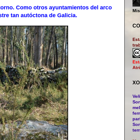
rno. Como otros ayuntamientos del arco
Mis
stre tan autóctona de Galicia.
CO
Est
tra
Est
Atr
XO
Veñ
Son
mel
fer
par
Son
ter