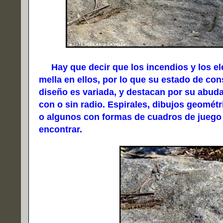
Hay que decir que los incendios y los e
mella en ellos, por lo que su estado de co
diseño es variada, y destacan por su abuda
con o sin radio. Espirales, dibujos geomé
o algunos con formas de cuadros de juego
encontrar.