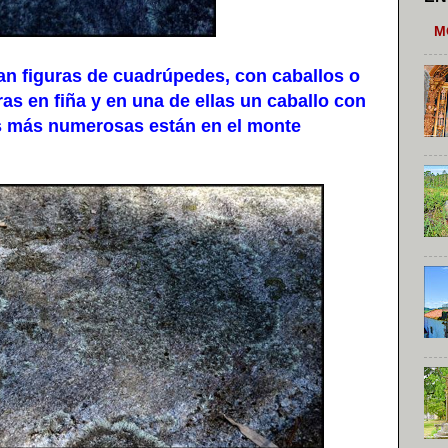
M
 figuras de cuadrúpedes, con caballos o
as en fiña y en una de ellas un caballo con
nes más numerosas están en el monte