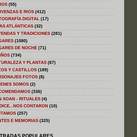
ROS
(55)
RVENZAS E RIOS
(412)
TOGRAFÍA DIGITAL
(17)
LAS ATLÁNTICAS
(32)
YENDAS Y TRADICIONES
(281)
GARES
(1080)
GARES DE NOCHE
(71)
IÑOS
(734)
TURALEZA Y PLANTAS
(67)
ZOS Y CASTILLOS
(189)
RSONAJES FOTOS
(8)
IENES SOMOS
(2)
COMENDAMOS
(336)
N XOAN - RITUALES
(4)
 DICE...NOS CONTARON
(10)
SITAMOS
(257)
NTES E MEMORIAS
(325)
TRADAS POPULARES