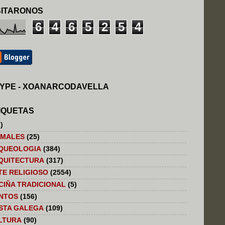
SITARONOS
6
4
6
5
2
5
4
YPE - XOANARCODAVELLA
IQUETAS
)
IMALES
(25)
QUEOLOGIA
(384)
QUITECTURA
(317)
TE RELIGIOSO
(2554)
CIÑA TRADICIONAL
(5)
NTOS
(156)
STA GALEGA
(109)
LTURA
(90)