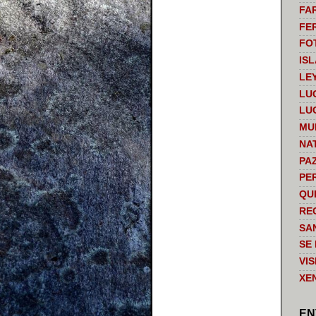
FA
FE
FO
IS
LE
LU
LU
MU
NA
PA
PE
QU
RE
SA
SE
VI
XE
EN