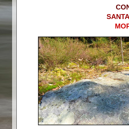
CO
SANTA
MO