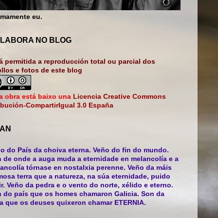
mamente eu.
LABORA NO BLOG
á permitida a reproducción total ou parcial dos
bllos e fotos de este blog
a obra está baixo una
Licencia Creative Commons
ibución-CompartirIgual 3.0 España
AN
o do País da choiva eterna. Veño do fin do mundo.
 de onde a auga muda a eternidade en melancolía e a
ancolía tórnase en nostalxia perenne. Veño da máis
mosa terra que a natureza, na súa eternidade, puido
ir. Veño da pedra e o vento do norte, xélido e eterno.
 do país que os homes chamaron Galicia. Son da
ra que os deuses quixeron chamar ETERNIA.