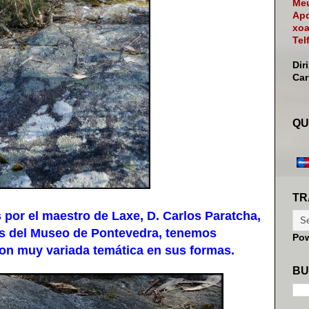
Meu
Apd
xoa
Tel
Dir
Ca
QU
TR
or el maestro de Laxe, D. Carlos Paratcha,
os del Museo de Pontevedra, tenemos
Po
con muy variada temática en sus formas.
BU