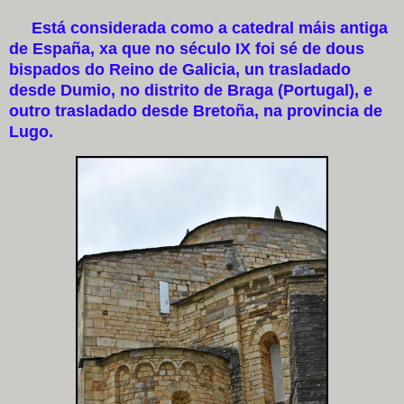
Está considerada como a catedral máis antiga
de España, xa que no século IX foi sé de dous
bispados do Reino de Galicia, un trasladado
desde Dumio, no distrito de Braga (Portugal), e
outro trasladado desde Bretoña, na provincia de
Lugo.