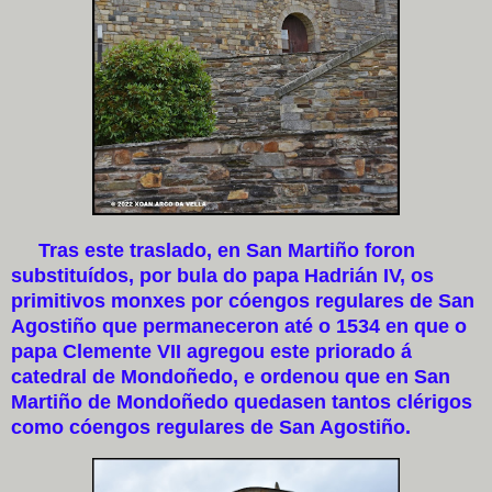
Tras este traslado, en San Martiño foron
substituídos, por bula do papa Hadrián IV, os
primitivos monxes por cóengos regulares de San
Agostiño que permaneceron até o 1534 en que o
papa Clemente VII agregou este priorado á
catedral de Mondoñedo, e ordenou que en San
Martiño de Mondoñedo quedasen tantos clérigos
como cóengos regulares de San Agostiño.