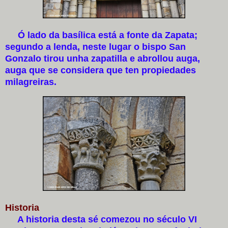
Ó lado da basílica está a fonte da Zapata;
segundo a lenda, neste lugar o bispo San
Gonzalo tirou unha zapatilla e abrollou auga,
auga que se considera que ten propiedades
milagreiras.
Historia
A historia desta sé comezou no século VI