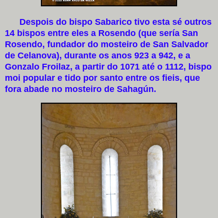
Despois do bispo Sabarico tivo esta sé outros
14 bispos entre eles a Rosendo (que sería San
Rosendo, fundador do mosteiro de San Salvador
de Celanova), durante os anos 923 a 942, e a
Gonzalo Froilaz, a partir do 1071 até o 1112, bispo
moi popular e tido por santo entre os fieis, que
fora abade no mosteiro de Sahagún.