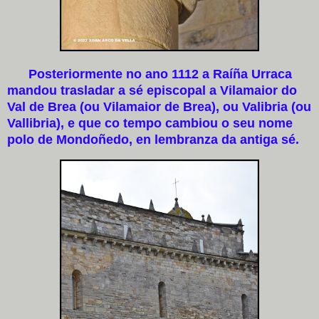
Posteriormente no ano 1112 a Raíña Urraca
mandou trasladar a sé episcopal a Vilamaior do
Val de Brea (ou Vilamaior de Brea), ou Valibria (ou
Vallibria), e que co tempo cambiou o seu nome
polo de Mondoñedo, en lembranza da antiga sé.