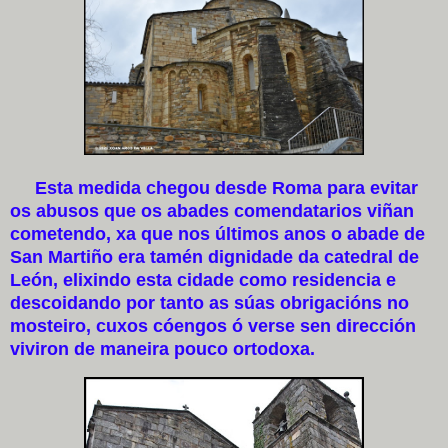
Esta medida chegou desde Roma para evitar
os abusos que os abades comendatarios viñan
cometendo, xa que nos últimos anos o abade de
San Martiño era tamén dignidade da catedral de
León, elixindo esta cidade como residencia e
descoidando por tanto as súas obrigacións no
mosteiro, cuxos cóengos ó verse sen dirección
viviron de maneira pouco ortodoxa.