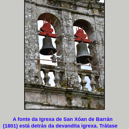
A fonte da Igrexa de San Xóan de Barrán
(1801) está detrás da devandita igrexa. Trátase