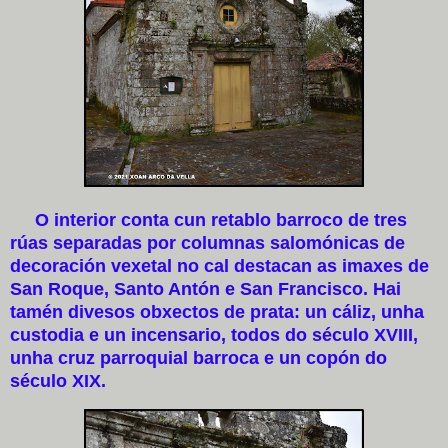
O interior conta cun retablo barroco de tres
rúas separadas por columnas salomónicas de
decoración vexetal no cal destacan as imaxes de
San Roque, Santo Antón e San Francisco. Hai
tamén divesos obxectos de prata: un cáliz, unha
custodia e un incensario, todos do século XVIII,
unha cruz parroquial barroca e un copón do
século XIX.