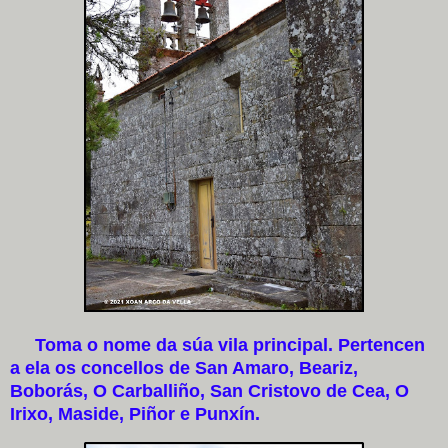
Toma o nome da súa vila principal. Pertencen
a ela os concellos de San Amaro, Beariz,
Boborás, O Carballiño, San Cristovo de Cea, O
Irixo, Maside, Piñor e Punxín.