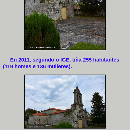
En 2011, segundo o IGE, tiña 255 habitantes
(119 homes e 136 mulleres).