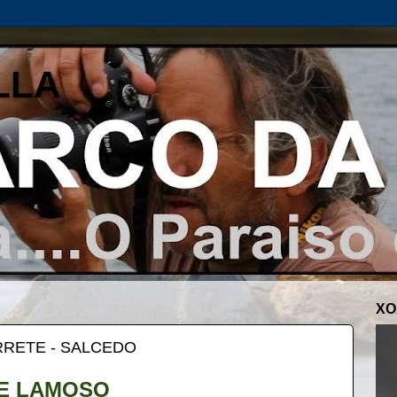
LLA
XO
RRETE - SALCEDO
E LAMOSO