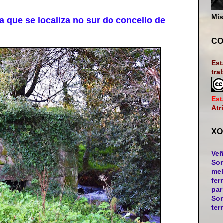
Mis
que se localiza no sur do concello de
CO
Est
tra
Est
Atr
XO
Veñ
Son
mel
fer
par
Son
ter