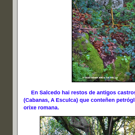
En Salcedo hai restos de antigos castros,
(Cabanas, A Esculca) que conteñen petrógli
orixe romana.