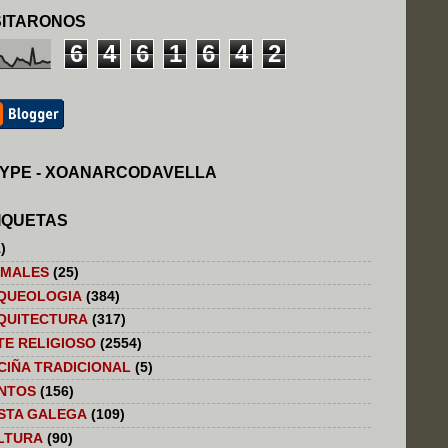
SITARONOS
6
4
6
1
6
4
2
YPE - XOANARCODAVELLA
IQUETAS
)
IMALES
(25)
QUEOLOGIA
(384)
QUITECTURA
(317)
TE RELIGIOSO
(2554)
CIÑA TRADICIONAL
(5)
NTOS
(156)
STA GALEGA
(109)
LTURA
(90)