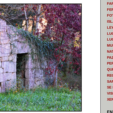
FA
FE
FO
IS
LE
LU
LU
MU
NA
PA
PE
QU
RE
SA
SE
VI
XE
EN