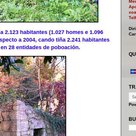
Meu
Apd
xoa
Tel
Dir
2.123 habitantes (1.027 homes e 1.096
Ca
pecto a 2004, cando tiña 2.241 habitantes
s en 28 entidades de poboación.
QU
TR
Po
BU