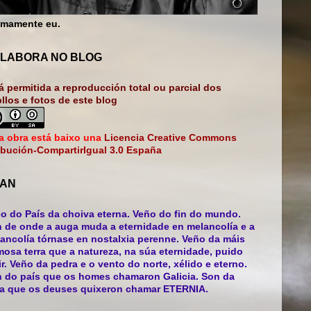
mamente eu.
LABORA NO BLOG
á permitida a reproducción total ou parcial dos
bllos e fotos de este blog
a obra está baixo una
Licencia Creative Commons
ibución-CompartirIgual 3.0 España
AN
o do País da choiva eterna. Veño do fin do mundo.
 de onde a auga muda a eternidade en melancolía e a
ancolía tórnase en nostalxia perenne. Veño da máis
mosa terra que a natureza, na súa eternidade, puido
ir. Veño da pedra e o vento do norte, xélido e eterno.
 do país que os homes chamaron Galicia. Son da
ra que os deuses quixeron chamar ETERNIA.