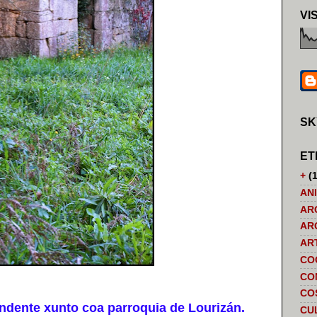
VI
SK
ET
+
(1
AN
AR
AR
AR
CO
CO
CO
ente xunto coa parroquia de Lourizán.
CU