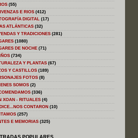
ROS
(55)
RVENZAS E RIOS
(412)
TOGRAFÍA DIGITAL
(17)
LAS ATLÁNTICAS
(32)
YENDAS Y TRADICIONES
(281)
GARES
(1080)
GARES DE NOCHE
(71)
IÑOS
(734)
TURALEZA Y PLANTAS
(67)
ZOS Y CASTILLOS
(189)
RSONAJES FOTOS
(8)
IENES SOMOS
(2)
COMENDAMOS
(336)
N XOAN - RITUALES
(4)
 DICE...NOS CONTARON
(10)
SITAMOS
(257)
NTES E MEMORIAS
(325)
TRADAS POPULARES