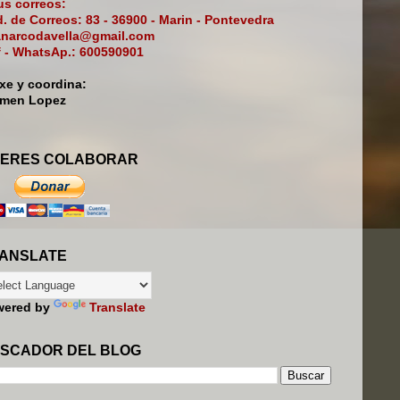
s correos:
. de Correos: 83 - 36900 - Marin - Pontevedra
narcodavella@gmail.com
f - WhatsAp.: 600590901
ixe y coordina:
rmen Lopez
ERES COLABORAR
ANSLATE
wered by
Translate
SCADOR DEL BLOG