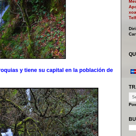
Meu
Apd
xoa
Tel
Dir
Ca
QU
quias y tiene su capital en la población de
TR
Po
BU