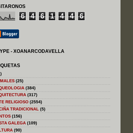
SITARONOS
6
4
6
1
4
4
6
YPE - XOANARCODAVELLA
IQUETAS
)
IMALES
(25)
QUEOLOGIA
(384)
QUITECTURA
(317)
TE RELIGIOSO
(2554)
CIÑA TRADICIONAL
(5)
NTOS
(156)
STA GALEGA
(109)
LTURA
(90)