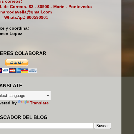
s correos:
. de Correos: 83 - 36900 - Marin - Pontevedra
narcodavella@gmail.com
f - WhatsAp.: 600590901
ixe y coordina:
rmen Lopez
ERES COLABORAR
ANSLATE
wered by
Translate
SCADOR DEL BLOG