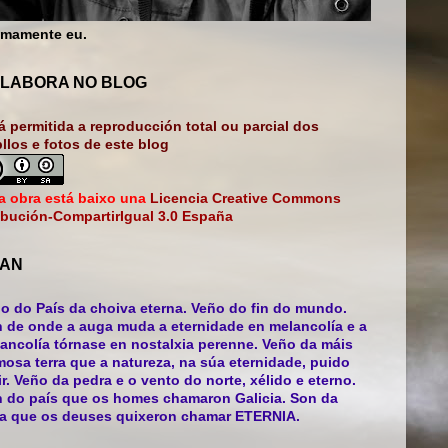
mamente eu.
LABORA NO BLOG
á permitida a reproducción total ou parcial dos
bllos e fotos de este blog
a obra está baixo una
Licencia Creative Commons
ibución-CompartirIgual 3.0 España
AN
o do País da choiva eterna. Veño do fin do mundo.
 de onde a auga muda a eternidade en melancolía e a
ancolía tórnase en nostalxia perenne. Veño da máis
mosa terra que a natureza, na súa eternidade, puido
ir. Veño da pedra e o vento do norte, xélido e eterno.
 do país que os homes chamaron Galicia. Son da
ra que os deuses quixeron chamar ETERNIA.