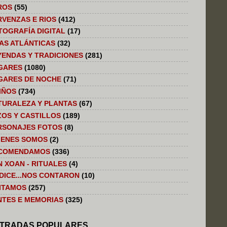
ROS
(55)
RVENZAS E RIOS
(412)
TOGRAFÍA DIGITAL
(17)
LAS ATLÁNTICAS
(32)
YENDAS Y TRADICIONES
(281)
GARES
(1080)
GARES DE NOCHE
(71)
IÑOS
(734)
TURALEZA Y PLANTAS
(67)
ZOS Y CASTILLOS
(189)
RSONAJES FOTOS
(8)
IENES SOMOS
(2)
COMENDAMOS
(336)
N XOAN - RITUALES
(4)
 DICE...NOS CONTARON
(10)
SITAMOS
(257)
NTES E MEMORIAS
(325)
TRADAS POPULARES