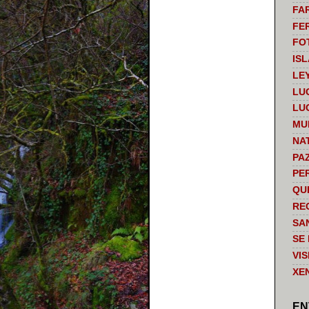
FA
FE
FO
IS
LE
LU
LU
MU
NA
PA
PE
QU
RE
SA
SE
VI
XE
EN