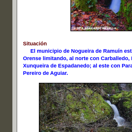
Situación
El municipio de Nogueira de Ramuín está 
Orense limitando, al norte con Carballedo,
Xunqueira de Espadanedo; al este con Parad
Pereiro de Aguiar.