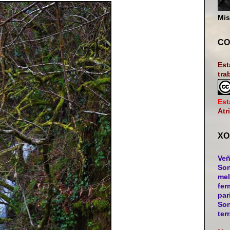
Mis
CO
Est
tra
Est
Atr
XO
Veñ
Son
mel
fer
par
Son
ter