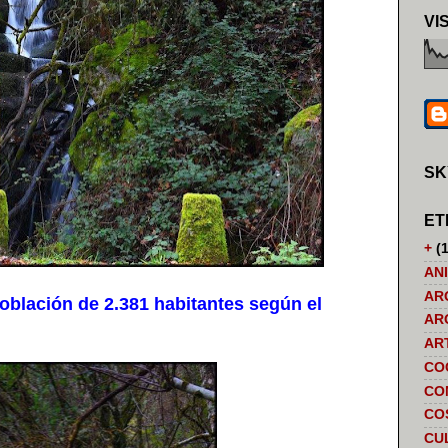
VI
SK
ET
+
(1
AN
AR
blación de 2.381 habitantes según el
AR
AR
CO
CO
CO
CU