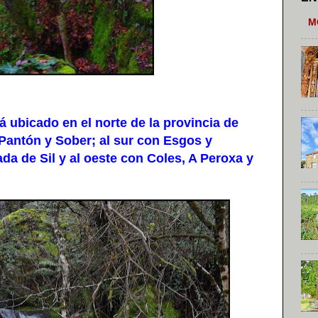
M
ubicado en el norte de la provincia de
 Pantón y Sober; al sur con Esgos y
a de Sil y al oeste con Coles, A Peroxa y