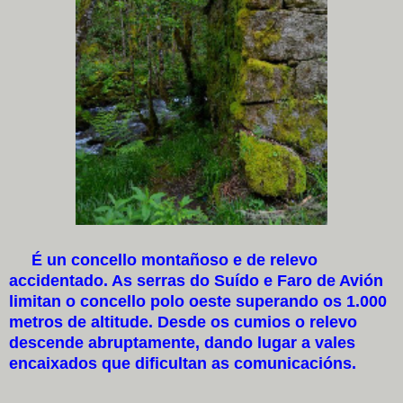
É un concello montañoso e de relevo
accidentado. As serras do Suído e Faro de Avión
limitan o concello polo oeste superando os 1.000
metros de altitude. Desde os cumios o relevo
descende abruptamente, dando lugar a vales
encaixados que dificultan as comunicacións.