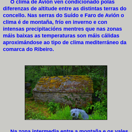
O clima de Avión ven condicionado polas
diferenzas de altitude entre as distintas terras do
concello. Nas serras do Suído e Faro de Avión o
clima é de montaña, frío en inverno e con
intensas precipitacións mentres que nas zonas
máis baixas as temperaturas son máis cálidas
aproximándose ao tipo de clima mediterráneo da
comarca do Ribeiro.
Na zona intermedia entre a montaña e os vales