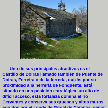
Uno de sus principales atractivos es el
Castillo de Doiras llamado también de Puente de
Doiras, Ferreira o de la ferrería, quizás por su
proximidad a la herrería de Fonquente, está
situado en una posición estratégica, un alto de
difícil acceso, esta fortaleza domina el río
Cervantes y conserva sus gruesos y altos muros,
erigidos por el conde de Grajal de Campos, señor