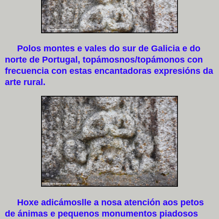
Polos montes e vales do sur de Galicia e do
norte de Portugal, topámosnos/topámonos con
frecuencia con estas encantadoras expresións da
arte rural.
Hoxe adicámoslle a nosa atención aos petos
de ánimas e pequenos monumentos piadosos