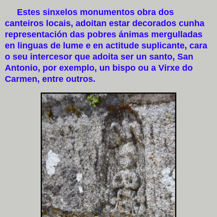
Estes sinxelos monumentos obra dos
canteiros locais, adoitan estar decorados cunha
representación das pobres ánimas mergulladas
en linguas de lume e en actitude suplicante, cara
o seu intercesor que adoita ser un santo, San
Antonio, por exemplo, un bispo ou a Virxe do
Carmen, entre outros.