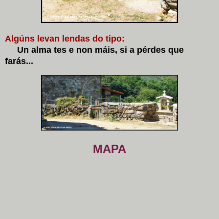
Algúns levan lendas do tipo:
Un alma tes e non máis, si a pérdes que
farás...
MAPA