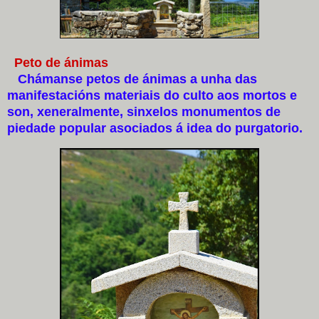
Peto de ánimas
Chámanse petos de ánimas a unha das
manifestacións materiais do culto aos mortos e
son, xeneralmente, sinxelos monumentos de
piedade popular asociados á idea do purgatorio.