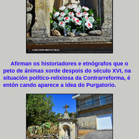
Afirman os historiadores e etnógrafos que o
peto de ánimas xorde despois do século XVI, na
situación político-relixiosa da Contrarreforma, é
entón cando aparece a idea do Purgatorio.