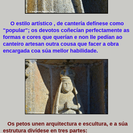
O estilo artístico , de cantería defínese como
"popular"; os devotos coñecían perfectamente as
formas e cores que querían e non lle pedían ao
canteiro artesan outra cousa que facer a obra
encargada coa súa mellor habilidade.
Os petos unen arquitectura e escultura, e a súa
estrutura divídese en tres partes: