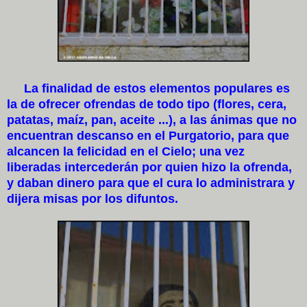
La finalidad de estos elementos populares es
la de ofrecer ofrendas de todo tipo (flores, cera,
patatas, maíz, pan, aceite ...), a las ánimas que no
encuentran descanso en el Purgatorio, para que
alcancen la felicidad en el Cielo; una vez
liberadas intercederán por quien hizo la ofrenda,
y daban dinero para que el cura lo administrara y
dijera misas por los difuntos.