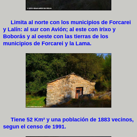
Limita al norte con los municipios de Forcarei
y Lalín: al sur con Avión; al este con Irixo y
Boborás y al oeste con las tierras de los
municipios de Forcarei y la Lama.
Tiene 52 Km² y una población de 1883 vecinos,
segun el censo de 1991.