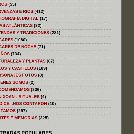
ROS
(55)
RVENZAS E RIOS
(412)
TOGRAFÍA DIGITAL
(17)
LAS ATLÁNTICAS
(32)
YENDAS Y TRADICIONES
(281)
GARES
(1080)
GARES DE NOCHE
(71)
IÑOS
(734)
TURALEZA Y PLANTAS
(67)
ZOS Y CASTILLOS
(189)
RSONAJES FOTOS
(8)
IENES SOMOS
(2)
COMENDAMOS
(336)
N XOAN - RITUALES
(4)
 DICE...NOS CONTARON
(10)
SITAMOS
(257)
NTES E MEMORIAS
(325)
TRADAS POPULARES