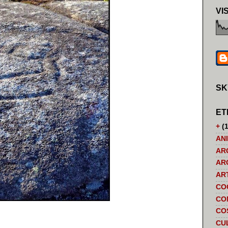
VI
SK
ET
+
(1
AN
AR
AR
AR
CO
CO
CO
CU