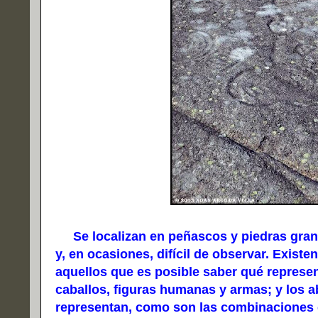
Se localizan en peñascos y piedras graní
y, en ocasiones, difícil de observar. Existe
aquellos que es posible saber qué represen
caballos, figuras humanas y armas; y los 
representan, como son las combinaciones c