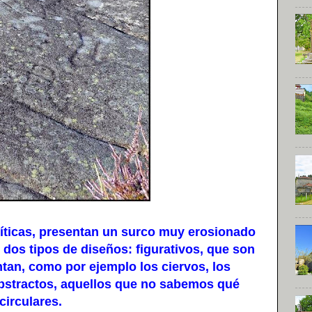
ticas, presentan un surco muy erosionado
n dos tipos de diseños: figurativos, que son
tan, como por ejemplo los ciervos, los
abstractos, aquellos que no sabemos qué
irculares.