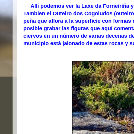
Allí podemos ver la Laxe da Forneiriña y l
Tambien el Outeiro dos Cogoludos (outeiro 
peña que aflora a la superficie con forma
posible grabar las figuras que aquí coment
ciervos en un número de varias decenas de
municipio está jalonado de estas rocas y s