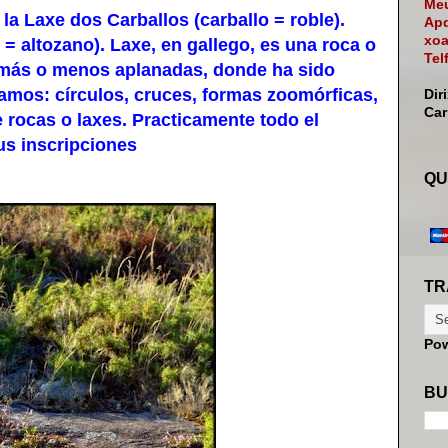
Meu
a Laxe dos Carballos (carballo = roble).
Apd
xoa
= altozano). Laxe, en gallego, es una roca o
Tel
s más o menos aplanadas, donde ha sido
amos: círculos, cruces, formas zoomórficas,
Dir
Ca
 rocas o laxes. Practicamente todo el
us inscripciones
QU
TR
Po
BU