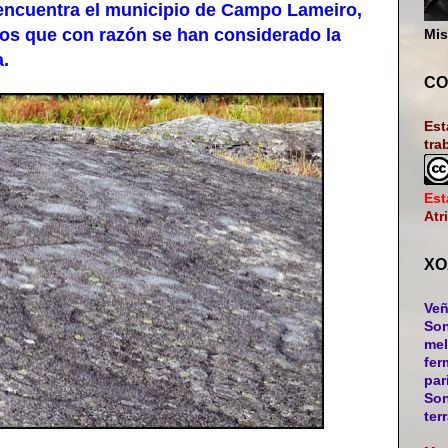
ncuentra el municipio de Campo Lameiro,
glifos que con razón se han considerado la
Mis
a.
CO
Est
tra
Est
Atr
XO
Veñ
Son
mel
fer
par
Son
ter