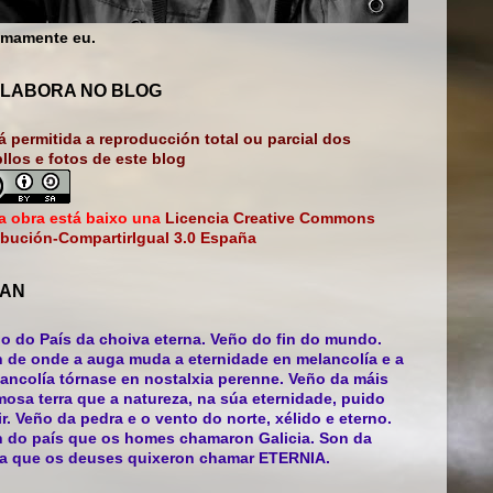
mamente eu.
LABORA NO BLOG
á permitida a reproducción total ou parcial dos
bllos e fotos de este blog
a obra está baixo una
Licencia Creative Commons
ibución-CompartirIgual 3.0 España
AN
o do País da choiva eterna. Veño do fin do mundo.
 de onde a auga muda a eternidade en melancolía e a
ancolía tórnase en nostalxia perenne. Veño da máis
mosa terra que a natureza, na súa eternidade, puido
ir. Veño da pedra e o vento do norte, xélido e eterno.
 do país que os homes chamaron Galicia. Son da
ra que os deuses quixeron chamar ETERNIA.