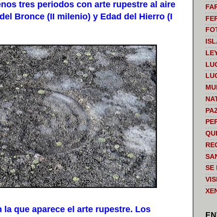
os tres periodos con arte rupestre al aire
FA
d del Bronce (II milenio) y Edad del Hierro (I
FE
FO
IS
LE
LU
LU
MU
NA
PA
PE
QU
RE
SA
SE
VI
XE
 la que aparece el arte rupestre. Los
EN