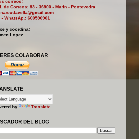
s correos:
. de Correos: 83 - 36900 - Marin - Pontevedra
narcodavella@gmail.com
f - WhatsAp.: 600590901
ixe y coordina:
rmen Lopez
ERES COLABORAR
ANSLATE
wered by
Translate
SCADOR DEL BLOG