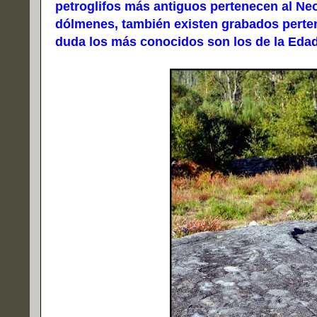
petroglifos más antiguos pertenecen al Neo
dólmenes, también existen grabados pertene
duda los más conocidos son los de la Edad