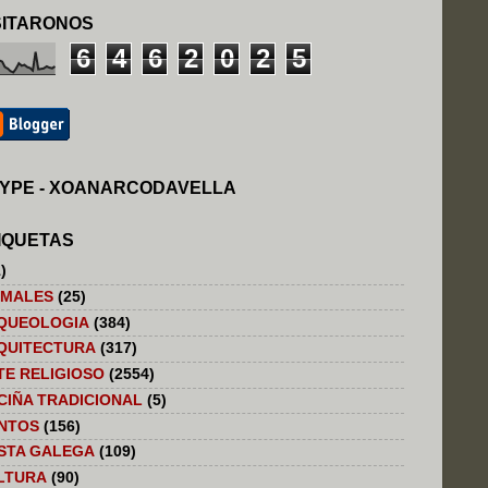
SITARONOS
6
4
6
2
0
2
5
YPE - XOANARCODAVELLA
IQUETAS
)
IMALES
(25)
QUEOLOGIA
(384)
QUITECTURA
(317)
TE RELIGIOSO
(2554)
CIÑA TRADICIONAL
(5)
NTOS
(156)
STA GALEGA
(109)
LTURA
(90)