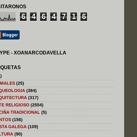
SITARONOS
6
4
6
4
7
1
6
YPE - XOANARCODAVELLA
IQUETAS
)
IMALES
(25)
QUEOLOGIA
(384)
QUITECTURA
(317)
TE RELIGIOSO
(2554)
CIÑA TRADICIONAL
(5)
NTOS
(156)
STA GALEGA
(109)
LTURA
(90)