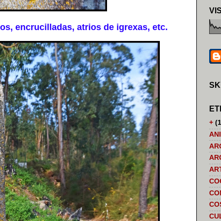
VI
, encrucilladas, atrios de igrexas, etc.
SK
ET
+
(1
AN
AR
AR
AR
CO
CO
CO
CU