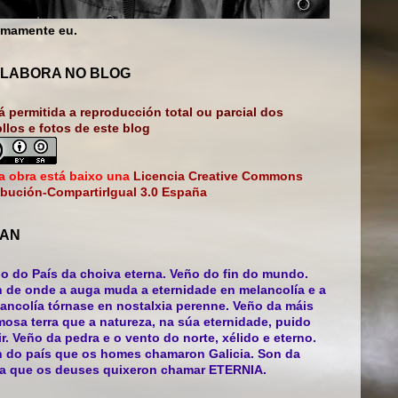
mamente eu.
LABORA NO BLOG
á permitida a reproducción total ou parcial dos
bllos e fotos de este blog
a obra está baixo una
Licencia Creative Commons
ibución-CompartirIgual 3.0 España
AN
o do País da choiva eterna. Veño do fin do mundo.
 de onde a auga muda a eternidade en melancolía e a
ancolía tórnase en nostalxia perenne. Veño da máis
mosa terra que a natureza, na súa eternidade, puido
ir. Veño da pedra e o vento do norte, xélido e eterno.
 do país que os homes chamaron Galicia. Son da
ra que os deuses quixeron chamar ETERNIA.