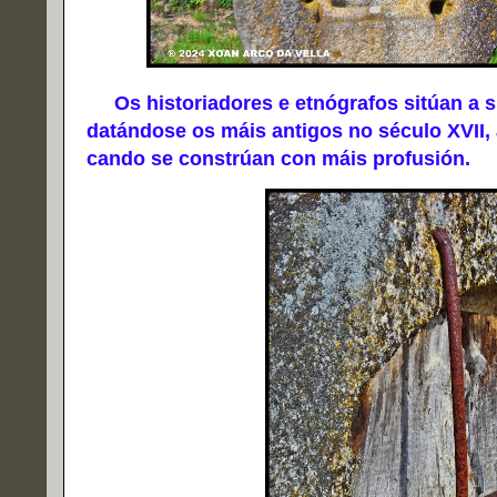
Os historiadores e etnógrafos sitúan a sú
datándose os máis antigos no século XVII, 
cando se constrúan con máis profusión.