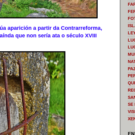
FA
FE
FO
IS
a aparición a partir da Contrarreforma,
LE
aínda que non sería ata o século XVIII
LU
LU
MU
NA
PA
PE
QU
RE
SA
SE
VI
XE
EN