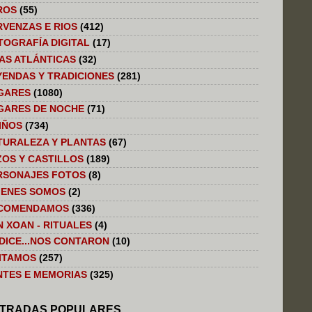
ROS
(55)
RVENZAS E RIOS
(412)
TOGRAFÍA DIGITAL
(17)
LAS ATLÁNTICAS
(32)
YENDAS Y TRADICIONES
(281)
GARES
(1080)
GARES DE NOCHE
(71)
IÑOS
(734)
TURALEZA Y PLANTAS
(67)
ZOS Y CASTILLOS
(189)
RSONAJES FOTOS
(8)
IENES SOMOS
(2)
COMENDAMOS
(336)
N XOAN - RITUALES
(4)
 DICE...NOS CONTARON
(10)
SITAMOS
(257)
NTES E MEMORIAS
(325)
TRADAS POPULARES