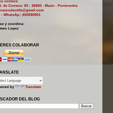
s correos:
. de Correos: 83 - 36900 - Marin - Pontevedra
narcodavella@gmail.com
f - WhatsAp.: 600590901
ixe y coordina:
rmen Lopez
ERES COLABORAR
ANSLATE
wered by
Translate
SCADOR DEL BLOG