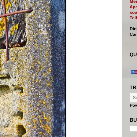
Meu
Apd
xoa
Tel
Dir
Ca
QU
TR
Po
BU