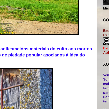
Mis
CO
Est
tra
Est
ifestacións materiais do culto aos mortos
Atr
 de piedade popular asociados á idea do
XO
Veñ
Son
mel
fer
par
Son
ter