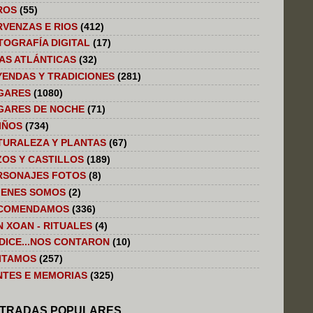
ROS
(55)
RVENZAS E RIOS
(412)
TOGRAFÍA DIGITAL
(17)
LAS ATLÁNTICAS
(32)
YENDAS Y TRADICIONES
(281)
GARES
(1080)
GARES DE NOCHE
(71)
IÑOS
(734)
TURALEZA Y PLANTAS
(67)
ZOS Y CASTILLOS
(189)
RSONAJES FOTOS
(8)
IENES SOMOS
(2)
COMENDAMOS
(336)
N XOAN - RITUALES
(4)
 DICE...NOS CONTARON
(10)
SITAMOS
(257)
NTES E MEMORIAS
(325)
TRADAS POPULARES