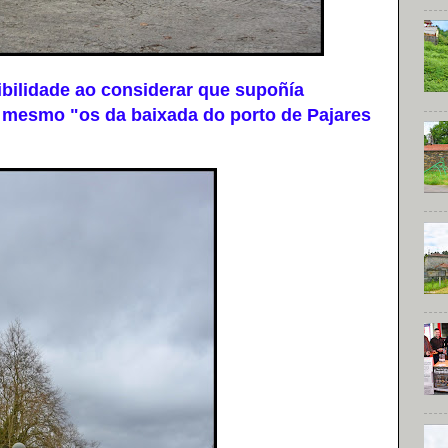
ilidade ao considerar que supoñía
 mesmo "os da baixada do porto de Pajares