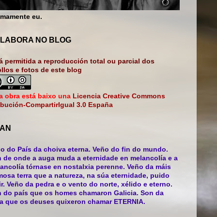
mamente eu.
LABORA NO BLOG
á permitida a reproducción total ou parcial dos
bllos e fotos de este blog
a obra está baixo una
Licencia Creative Commons
ibución-CompartirIgual 3.0 España
AN
o do País da choiva eterna. Veño do fin do mundo.
 de onde a auga muda a eternidade en melancolía e a
ancolía tórnase en nostalxia perenne. Veño da máis
mosa terra que a natureza, na súa eternidade, puido
ir. Veño da pedra e o vento do norte, xélido e eterno.
 do país que os homes chamaron Galicia. Son da
ra que os deuses quixeron chamar ETERNIA.