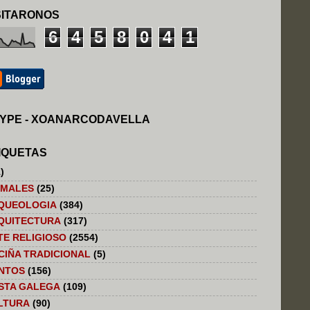
SITARONOS
6
4
5
8
0
4
1
YPE - XOANARCODAVELLA
IQUETAS
)
IMALES
(25)
QUEOLOGIA
(384)
QUITECTURA
(317)
TE RELIGIOSO
(2554)
CIÑA TRADICIONAL
(5)
NTOS
(156)
STA GALEGA
(109)
LTURA
(90)