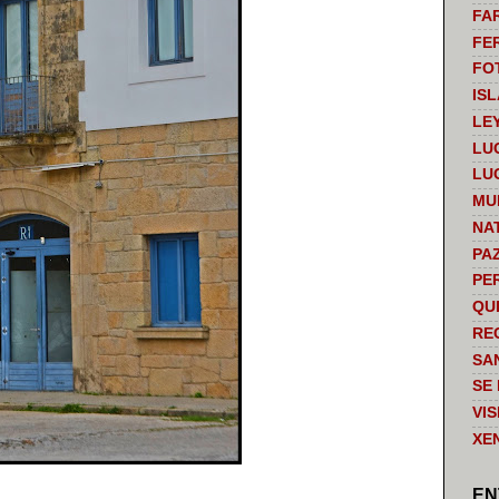
FA
FE
FO
IS
LE
LU
LU
MU
NA
PA
PE
QU
RE
SA
SE
VI
XE
EN