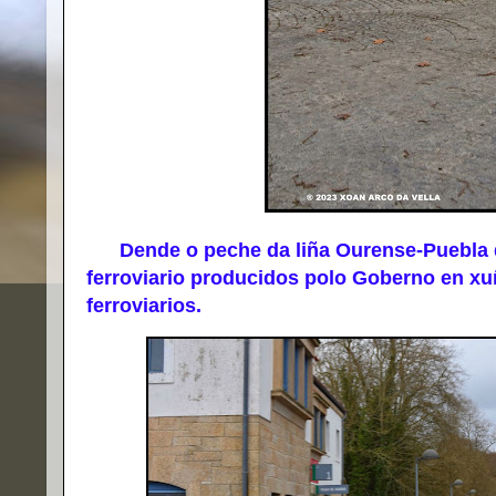
Dende o peche da liña Ourense-Puebla de
ferroviario producidos polo Goberno en xuñ
ferroviarios.