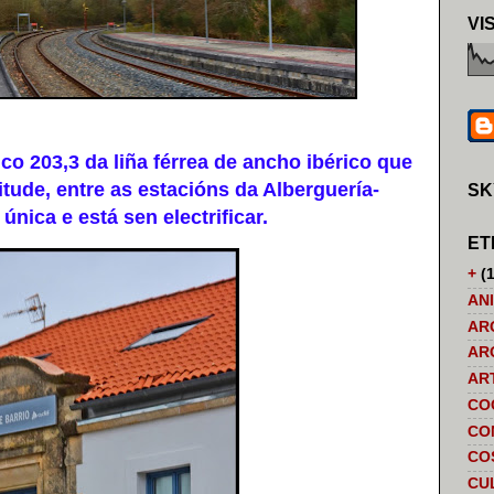
VI
 203,3 da liña férrea de ancho ibérico que
tude, entre as estacións da Alberguería-
SK
nica e está sen electrificar.
ET
+
(1
AN
AR
AR
AR
CO
CO
CO
CU