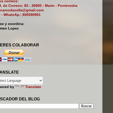
s correos:
. de Correos: 83 - 36900 - Marin - Pontevedra
narcodavella@gmail.com
f - WhatsAp.: 600590901
ixe y coordina:
rmen Lopez
ERES COLABORAR
ANSLATE
wered by
Translate
SCADOR DEL BLOG