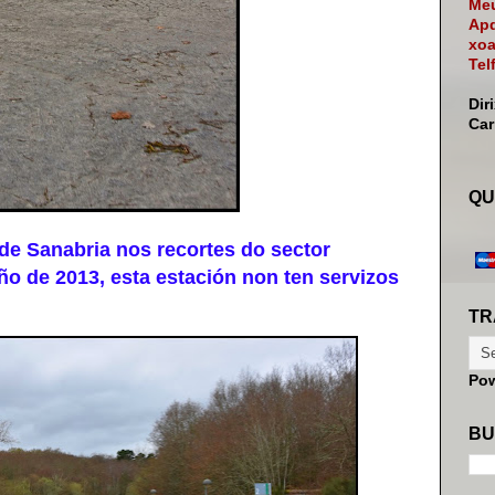
Meu
Apd
xoa
Tel
Dir
Ca
QU
 Sanabria nos recortes do sector
o de 2013, esta estación non ten servizos
TR
Po
BU