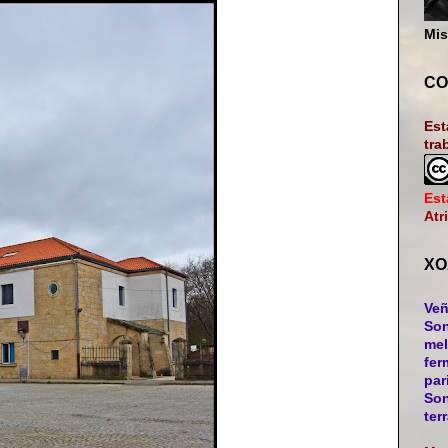
Mis
CO
Est
tra
Est
Atr
XO
Veñ
Son
mel
fer
par
Son
ter