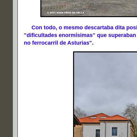
Con todo, o mesmo descartaba dita posib
"dificultades enormísimas" que superaban
no ferrocarril de Asturias".