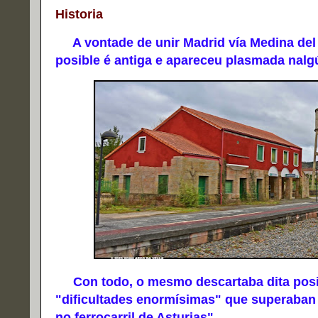
Historia
A vontade de unir Madrid vía Medina del
posible é antiga e apareceu plasmada nal
Con todo, o mesmo descartaba dita posib
"dificultades enormísimas" que superaban
no ferrocarril de Asturias".