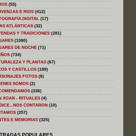
ROS
(55)
RVENZAS E RIOS
(412)
TOGRAFÍA DIGITAL
(17)
LAS ATLÁNTICAS
(32)
YENDAS Y TRADICIONES
(281)
GARES
(1080)
GARES DE NOCHE
(71)
IÑOS
(734)
TURALEZA Y PLANTAS
(67)
ZOS Y CASTILLOS
(189)
RSONAJES FOTOS
(8)
IENES SOMOS
(2)
COMENDAMOS
(336)
N XOAN - RITUALES
(4)
 DICE...NOS CONTARON
(10)
SITAMOS
(257)
NTES E MEMORIAS
(325)
TRADAS POPULARES