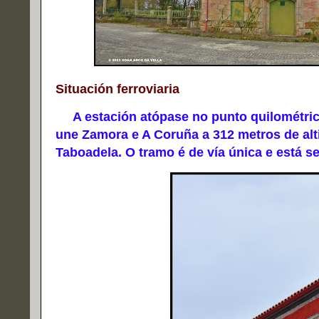
Situación ferroviaria
A estación atópase no punto quilométrico 
une Zamora e A Coruña a 312 metros de alt
Taboadela. O tramo é de vía única e está sen