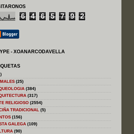
SITARONOS
6
4
6
5
7
9
2
YPE - XOANARCODAVELLA
IQUETAS
)
IMALES
(25)
QUEOLOGIA
(384)
QUITECTURA
(317)
TE RELIGIOSO
(2554)
CIÑA TRADICIONAL
(5)
NTOS
(156)
STA GALEGA
(109)
LTURA
(90)