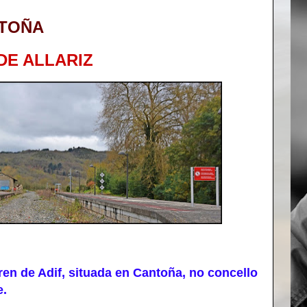
TOÑA
DE ALLARIZ
n de Adif, situada en Cantoña, no concello
e.