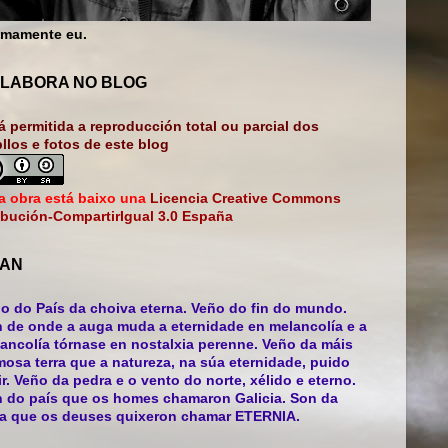
mamente eu.
LABORA NO BLOG
á permitida a reproducción total ou parcial dos
bllos e fotos de este blog
a obra está baixo una
Licencia Creative Commons
ibución-CompartirIgual 3.0 España
AN
o do País da choiva eterna. Veño do fin do mundo.
 de onde a auga muda a eternidade en melancolía e a
ancolía tórnase en nostalxia perenne. Veño da máis
mosa terra que a natureza, na súa eternidade, puido
ir. Veño da pedra e o vento do norte, xélido e eterno.
 do país que os homes chamaron Galicia. Son da
ra que os deuses quixeron chamar ETERNIA.