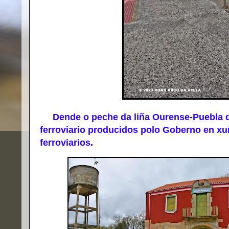
Dende o peche da liña Ourense-Puebla de
ferroviario producidos polo Goberno en xuñ
ferroviarios.