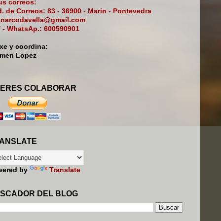
s correos:
. de Correos: 83 - 36900 - Marin - Pontevedra
narcodavella@gmail.com
f - WhatsAp.: 600590901
ixe y coordina:
rmen Lopez
ERES COLABORAR
ANSLATE
wered by
Translate
SCADOR DEL BLOG