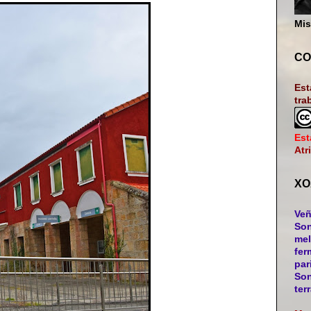
Mis
CO
Est
tra
Est
Atr
XO
Veñ
Son
mel
fer
par
Son
ter