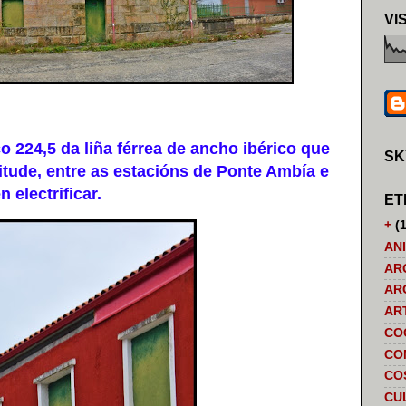
VI
224,5 da liña férrea de ancho ibérico que
SK
itude, entre as estacións de Ponte Ambía e
 electrificar.
ET
+
(1
AN
AR
AR
AR
CO
CO
CO
CU