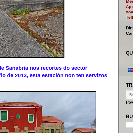
Meu
Apd
xoa
Tel
Dir
Ca
QU
 Sanabria nos recortes do sector
o de 2013, esta estación non ten servizos
TR
Po
BU