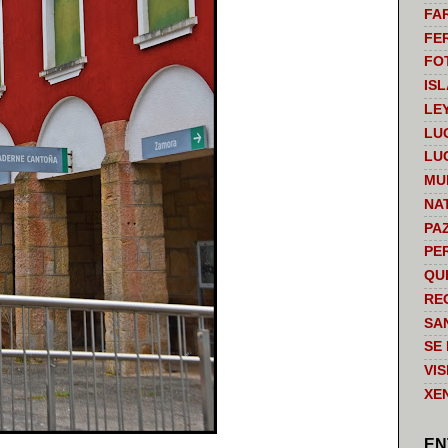
FA
FE
FO
IS
LE
LU
LU
MU
NA
PA
PE
QU
RE
SA
SE
VI
XE
EN