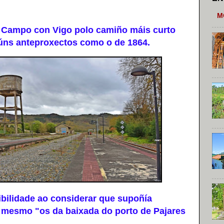
M
 Campo con Vigo polo camiño máis curto
gúns anteproxectos como o de 1864.
ilidade ao considerar que supoñía
 mesmo "os da baixada do porto de Pajares