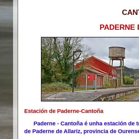
CAN
PADERNE 
Estación de Paderne-Cantoña
Paderne - Cantoña é unha estación de tre
de Paderne de Allariz, provincia de Ourens