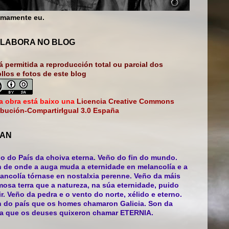
mamente eu.
LABORA NO BLOG
á permitida a reproducción total ou parcial dos
bllos e fotos de este blog
a obra está baixo una
Licencia Creative Commons
ibución-CompartirIgual 3.0 España
AN
o do País da choiva eterna. Veño do fin do mundo.
 de onde a auga muda a eternidade en melancolía e a
ancolía tórnase en nostalxia perenne. Veño da máis
mosa terra que a natureza, na súa eternidade, puido
ir. Veño da pedra e o vento do norte, xélido e eterno.
 do país que os homes chamaron Galicia. Son da
ra que os deuses quixeron chamar ETERNIA.