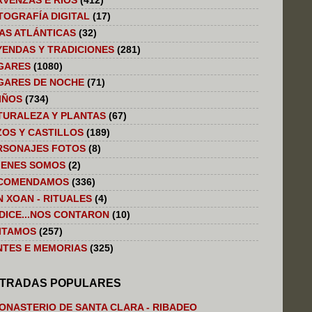
RVENZAS E RIOS
(412)
TOGRAFÍA DIGITAL
(17)
LAS ATLÁNTICAS
(32)
YENDAS Y TRADICIONES
(281)
GARES
(1080)
GARES DE NOCHE
(71)
IÑOS
(734)
TURALEZA Y PLANTAS
(67)
ZOS Y CASTILLOS
(189)
RSONAJES FOTOS
(8)
IENES SOMOS
(2)
COMENDAMOS
(336)
N XOAN - RITUALES
(4)
 DICE...NOS CONTARON
(10)
SITAMOS
(257)
NTES E MEMORIAS
(325)
TRADAS POPULARES
ONASTERIO DE SANTA CLARA - RIBADEO