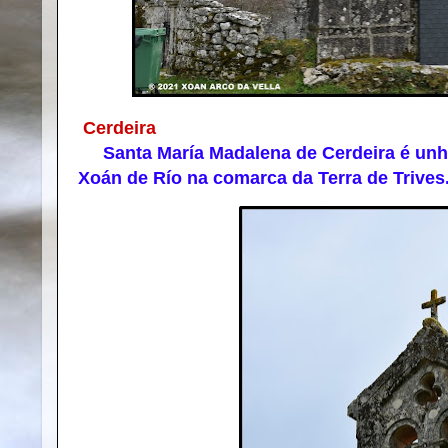
Cerdeira
Santa María Madalena de Cerdeira é unha
Xoán de Río na comarca da Terra de Trives