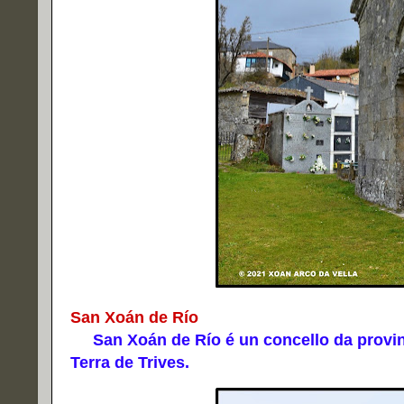
San Xoán de Río
San Xoán de Río é un concello da provin
Terra de Trives.