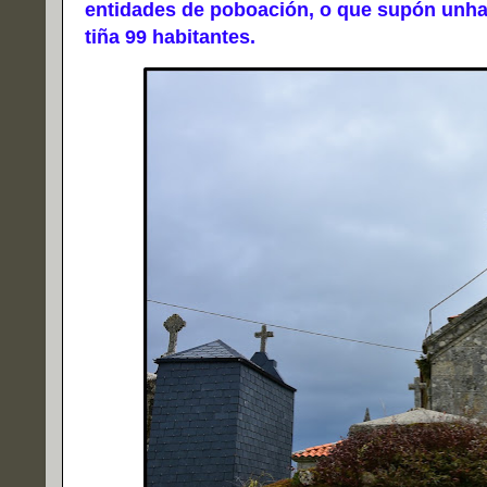
entidades de poboación, o que supón unha
tiña 99 habitantes.