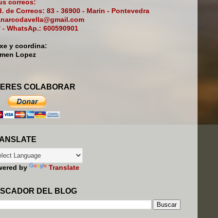
s correos:
. de Correos: 83 - 36900 - Marin - Pontevedra
narcodavella@gmail.com
f - WhatsAp.: 600590901
ixe y coordina:
rmen Lopez
ERES COLABORAR
ANSLATE
wered by
Translate
SCADOR DEL BLOG