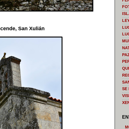
FE
FO
IS
LE
LU
cende, San Xulián
LU
MU
NA
PA
PE
QU
RE
SA
SE
VI
XE
EN
M