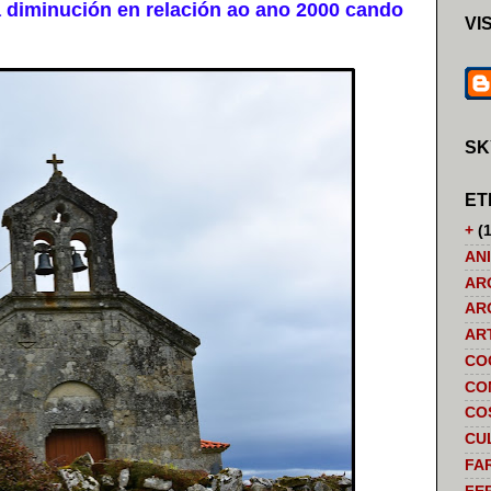
 diminución en relación ao ano 2000 cando
VI
SK
ET
+
(1
AN
AR
AR
AR
CO
CO
CO
CU
FA