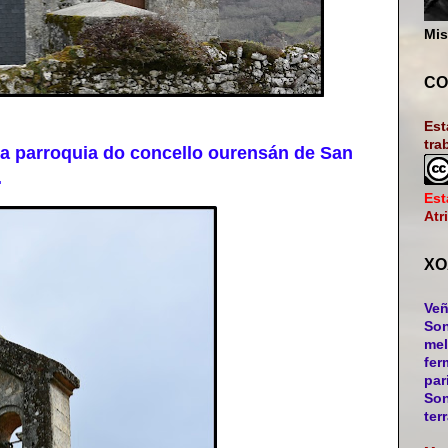
Mis
CO
Est
tra
 parroquia do concello ourensán de San
.
Est
Atr
XO
Veñ
Son
mel
fer
par
Son
ter