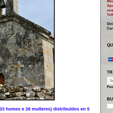
Meu
Apd
xoa
Tel
Dir
Ca
QU
TR
Po
BU
33 homes e 26 mulleres) distribuídos en 5