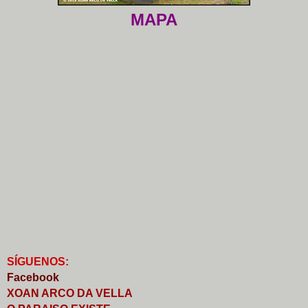
MAPA
S
Í
GUENOS:
Faceb
o
ok
XOAN ARCO DA VELLA