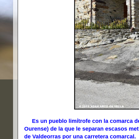
Es un pueblo limítrofe con la comarca de 
Ourense) de la que le separan escasos met
de Valdeorras por una carretera comarcal.