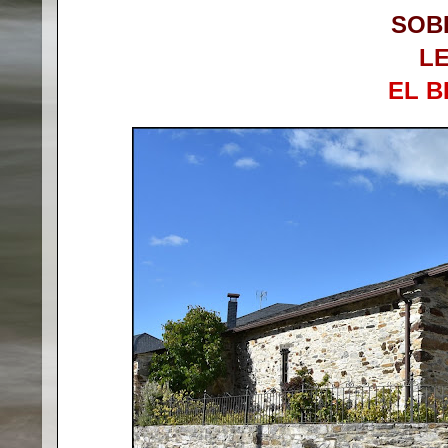
SOB
L
EL B