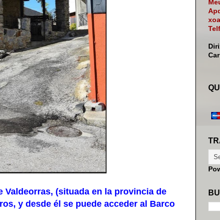
Meu
Apd
xoa
Tel
Dir
Ca
QU
TR
Po
Valdeorras, (situada en la provincia de
BU
ros, y desde él se puede acceder al Barco