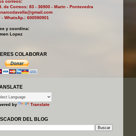
s correos:
. de Correos: 83 - 36900 - Marin - Pontevedra
narcodavella@gmail.com
f - WhatsAp.: 600590901
ixe y coordina:
rmen Lopez
ERES COLABORAR
ANSLATE
wered by
Translate
SCADOR DEL BLOG