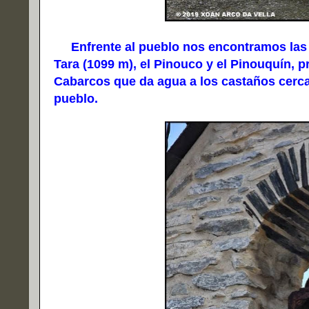
Enfrente al pueblo nos encontramos las f
Tara (1099 m), el Pinouco y el Pinouquín, 
Cabarcos que da agua a los castaños cerca
pueblo.