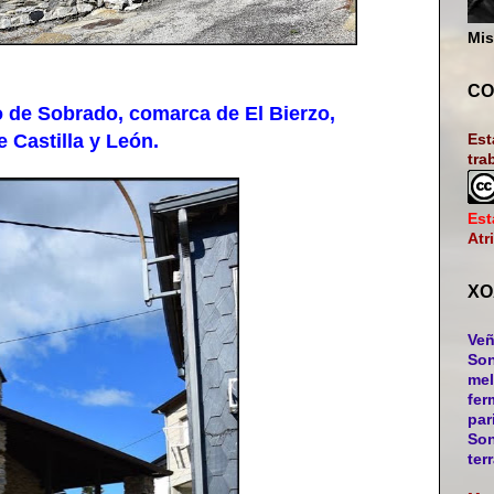
Mis
CO
de Sobrado, comarca de El Bierzo,
Castilla y León.
Est
tra
Est
Atr
XO
Veñ
Son
mel
fer
par
Son
ter