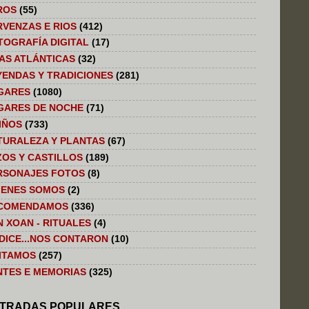
ROS
(55)
RVENZAS E RIOS
(412)
TOGRAFÍA DIGITAL
(17)
LAS ATLÁNTICAS
(32)
YENDAS Y TRADICIONES
(281)
GARES
(1080)
GARES DE NOCHE
(71)
IÑOS
(733)
TURALEZA Y PLANTAS
(67)
ZOS Y CASTILLOS
(189)
RSONAJES FOTOS
(8)
IENES SOMOS
(2)
COMENDAMOS
(336)
N XOAN - RITUALES
(4)
 DICE...NOS CONTARON
(10)
SITAMOS
(257)
NTES E MEMORIAS
(325)
TRADAS POPULARES