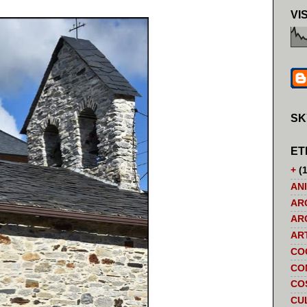
VI
SK
ET
+
(1
AN
AR
AR
AR
CO
CO
CO
CU