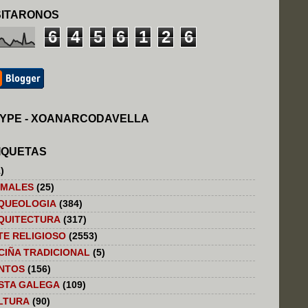
SITARONOS
6
4
5
6
1
2
6
YPE - XOANARCODAVELLA
IQUETAS
)
IMALES
(25)
QUEOLOGIA
(384)
QUITECTURA
(317)
TE RELIGIOSO
(2553)
CIÑA TRADICIONAL
(5)
NTOS
(156)
STA GALEGA
(109)
LTURA
(90)