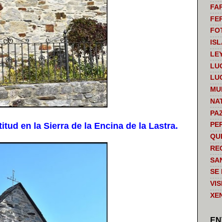
FA
FE
FO
IS
LE
LU
LU
MU
NA
PA
ud en la Sierra de la Encina de la Lastra.
PE
QU
RE
SA
SE
VI
XE
EN