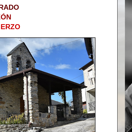
RADO
EÓN
IERZO