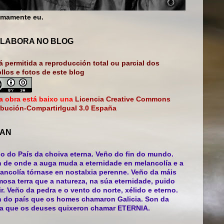
mamente eu.
LABORA NO BLOG
á permitida a reproducción total ou parcial dos
bllos e fotos de este blog
a obra está baixo una
Licencia Creative Commons
ibución-CompartirIgual 3.0 España
AN
o do País da choiva eterna. Veño do fin do mundo.
 de onde a auga muda a eternidade en melancolía e a
ancolía tórnase en nostalxia perenne. Veño da máis
mosa terra que a natureza, na súa eternidade, puido
ir. Veño da pedra e o vento do norte, xélido e eterno.
 do país que os homes chamaron Galicia. Son da
ra que os deuses quixeron chamar ETERNIA.