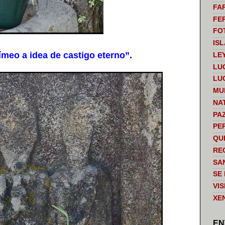
FA
FE
FO
IS
eo a idea de castigo eterno”.
LE
LU
LU
MU
NA
PA
PE
QU
RE
SA
SE
VI
XE
EN