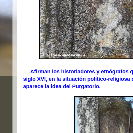
Afirman los historiadores y etnógrafos q
siglo XVI, en la situación político-religio
aparece la idea del Purgatorio.