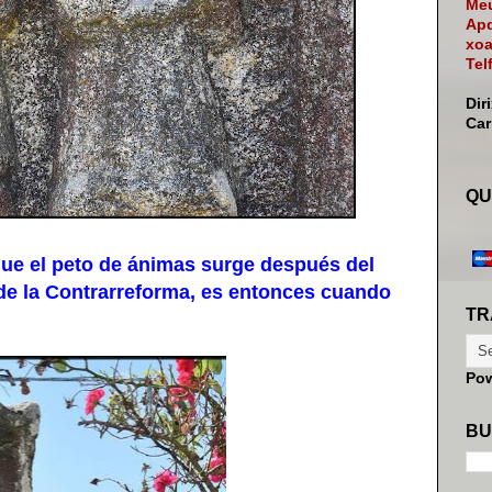
Meu
Apd
xoa
Tel
Dir
Ca
QU
ue el peto de ánimas surge después del
sa de la Contrarreforma, es entonces cuando
TR
Po
BU