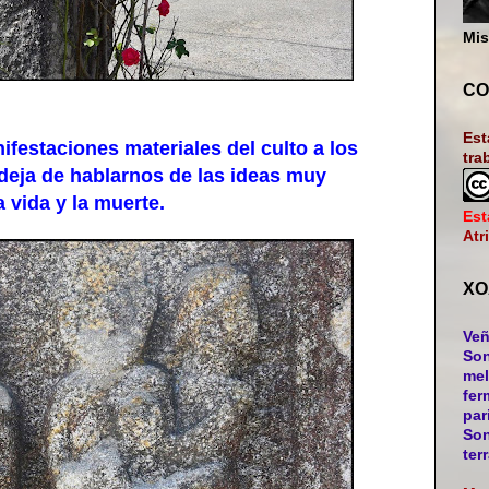
Mis
CO
Est
estaciones materiales del culto a los
tra
deja de hablarnos de las ideas muy
 vida y la muerte.
Est
Atr
XO
Veñ
Son
mel
fer
par
Son
ter