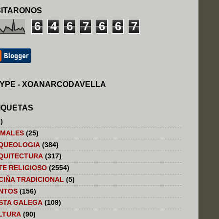
SITARONOS
6
4
6
7
6
6
7
YPE - XOANARCODAVELLA
IQUETAS
)
IMALES
(25)
QUEOLOGIA
(384)
QUITECTURA
(317)
TE RELIGIOSO
(2554)
CIÑA TRADICIONAL
(5)
NTOS
(156)
STA GALEGA
(109)
LTURA
(90)