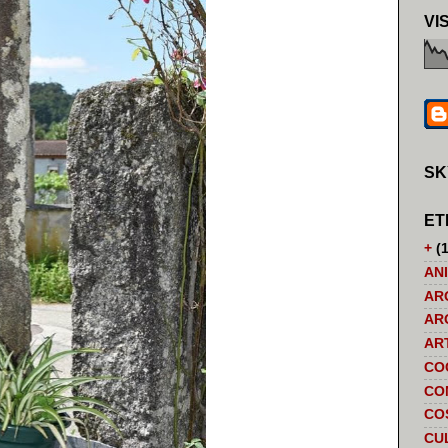
VI
SK
ET
+
(1
AN
AR
AR
AR
CO
CO
CO
CU