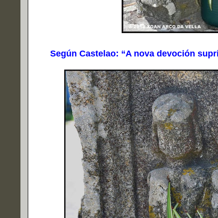
Según Castelao: “A nova devoción suprím