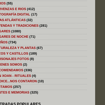
ROS
(55)
RVENZAS E RIOS
(412)
TOGRAFÍA DIGITAL
(17)
LAS ATLÁNTICAS
(32)
YENDAS Y TRADICIONES
(281)
GARES
(1080)
GARES DE NOCHE
(71)
IÑOS
(734)
TURALEZA Y PLANTAS
(67)
ZOS Y CASTILLOS
(189)
RSONAJES FOTOS
(8)
IENES SOMOS
(2)
COMENDAMOS
(336)
N XOAN - RITUALES
(4)
 DICE...NOS CONTARON
(10)
SITAMOS
(257)
NTES E MEMORIAS
(325)
TRADAS POPULARES