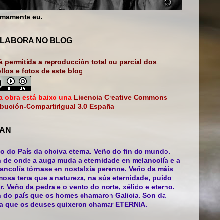
mamente eu.
LABORA NO BLOG
á permitida a reproducción total ou parcial dos
bllos e fotos de este blog
a obra está baixo una
Licencia Creative Commons
ibución-CompartirIgual 3.0 España
AN
o do País da choiva eterna. Veño do fin do mundo.
 de onde a auga muda a eternidade en melancolía e a
ancolía tórnase en nostalxia perenne. Veño da máis
mosa terra que a natureza, na súa eternidade, puido
ir. Veño da pedra e o vento do norte, xélido e eterno.
 do país que os homes chamaron Galicia. Son da
ra que os deuses quixeron chamar ETERNIA.