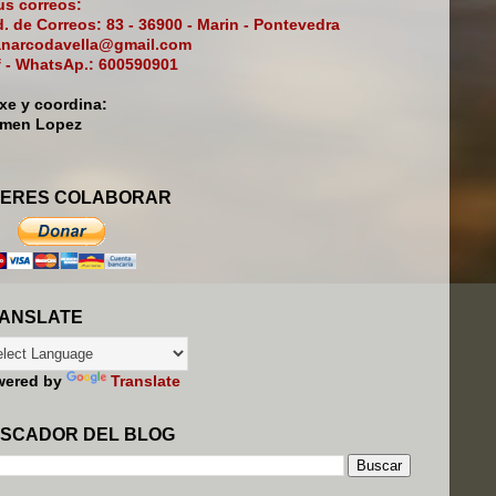
s correos:
. de Correos: 83 - 36900 - Marin - Pontevedra
narcodavella@gmail.com
f - WhatsAp.: 600590901
ixe y coordina:
rmen Lopez
ERES COLABORAR
ANSLATE
wered by
Translate
SCADOR DEL BLOG