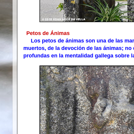
Petos de Ánimas
Los petos de ánimas son una de las manif
muertos, de la devoción de las ánimas; no 
profundas en la mentalidad gallega sobre la