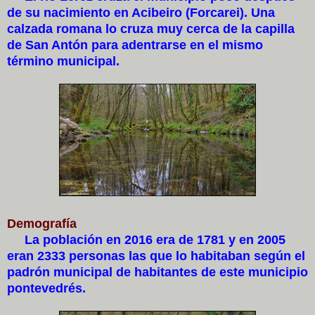
de su nacimiento en Acibeiro (Forcarei). Una
calzada romana lo cruza muy cerca de la capilla
de San Antón para adentrarse en el mismo
término municipal.
Demografía
La población en 2016 era de 1781 y en 2005
eran 2333 personas las que lo habitaban según el
padrón municipal de habitantes de este municipio
pontevedrés.