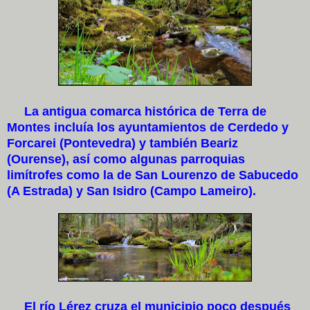
La antigua comarca histórica de Terra de
Montes incluía los ayuntamientos de Cerdedo y
Forcarei (Pontevedra) y también Beariz
(Ourense), así como algunas parroquias
limítrofes como la de San Lourenzo de Sabucedo
(A Estrada) y San Isidro (Campo Lameiro).
El río Lérez cruza el municipio poco después