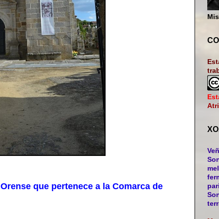
Mis
CO
Est
tra
Est
Atr
XO
Veñ
Son
mel
fer
Orense que pertenece a la Comarca de
par
Son
ter