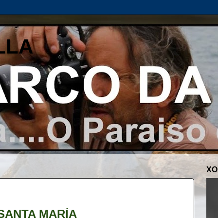
LLA
XO
 SANTA MARÍA