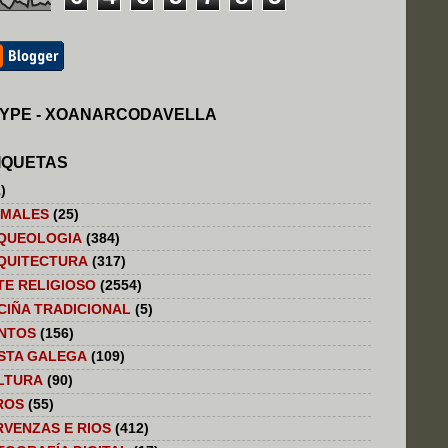
YPE - XOANARCODAVELLA
IQUETAS
)
IMALES
(25)
QUEOLOGIA
(384)
QUITECTURA
(317)
TE RELIGIOSO
(2554)
CIÑA TRADICIONAL
(5)
NTOS
(156)
STA GALEGA
(109)
LTURA
(90)
ROS
(55)
RVENZAS E RIOS
(412)