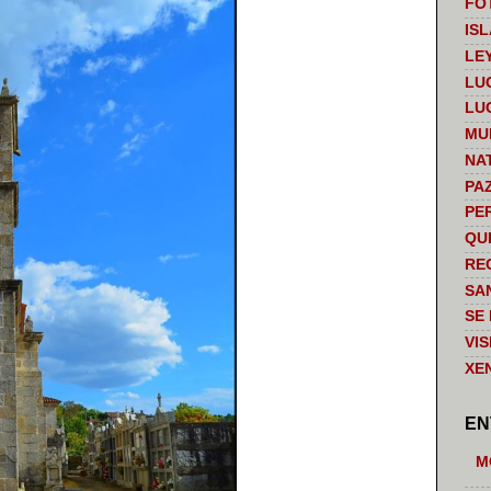
FO
IS
LE
LU
LU
MU
NA
PA
PE
QU
RE
SA
SE
VI
XE
EN
M