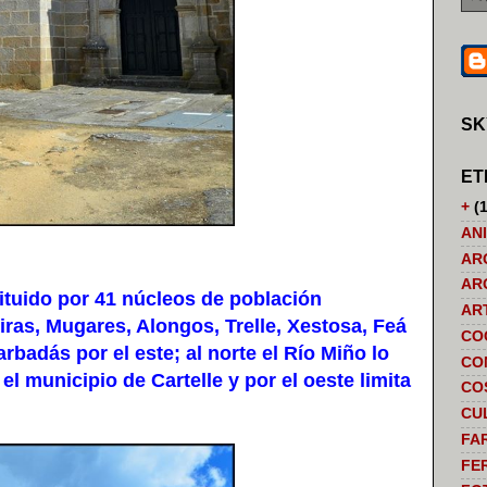
SK
ET
+
(1
AN
AR
AR
tuido por 41 núcleos de población
AR
ras, Mugares, Alongos, Trelle, Xestosa, Feá
CO
badás por el este; al norte el Río Miño lo
CO
l municipio de Cartelle y por el oeste limita
CO
CU
FA
FE