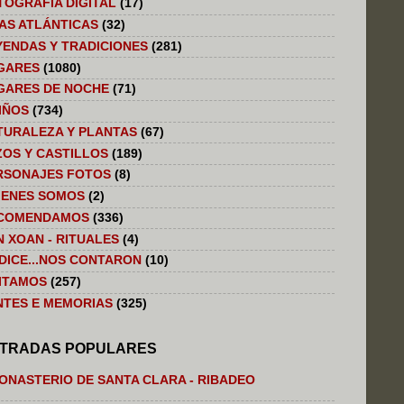
TOGRAFÍA DIGITAL
(17)
LAS ATLÁNTICAS
(32)
YENDAS Y TRADICIONES
(281)
GARES
(1080)
GARES DE NOCHE
(71)
IÑOS
(734)
TURALEZA Y PLANTAS
(67)
ZOS Y CASTILLOS
(189)
RSONAJES FOTOS
(8)
IENES SOMOS
(2)
COMENDAMOS
(336)
N XOAN - RITUALES
(4)
 DICE...NOS CONTARON
(10)
SITAMOS
(257)
NTES E MEMORIAS
(325)
TRADAS POPULARES
ONASTERIO DE SANTA CLARA - RIBADEO