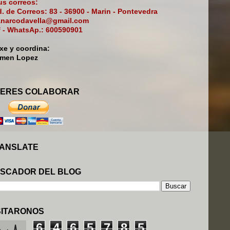
s correos:
. de Correos: 83 - 36900 - Marin - Pontevedra
narcodavella@gmail.com
f - WhatsAp.: 600590901
ixe y coordina:
rmen Lopez
ERES COLABORAR
ANSLATE
SCADOR DEL BLOG
SITARONOS
6
4
6
5
7
8
5