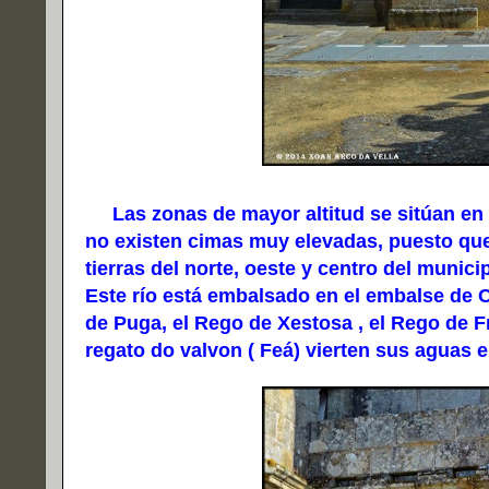
Las zonas de mayor altitud se sitúan en la 
no existen cimas muy elevadas, puesto que
tierras del norte, oeste y centro del munici
Este río está embalsado en el embalse de C
de Puga, el Rego de Xestosa , el Rego de Fr
regato do valvon ( Feá) vierten sus aguas 