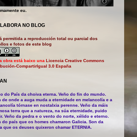
mamente eu.
LABORA NO BLOG
á permitida a reproducción total ou parcial dos
bllos e fotos de este blog
a obra está baixo una
Licencia Creative Commons
ibución-CompartirIgual 3.0 España
AN
o do País da choiva eterna. Veño do fin do mundo.
 de onde a auga muda a eternidade en melancolía e a
ancolía tórnase en nostalxia perenne. Veño da máis
mosa terra que a natureza, na súa eternidade, puido
ir. Veño da pedra e o vento do norte, xélido e eterno.
 do país que os homes chamaron Galicia. Son da
ra que os deuses quixeron chamar ETERNIA.