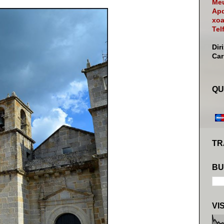
Meu
Apd
xoa
Tel
Dir
Ca
QU
TR
BU
VI