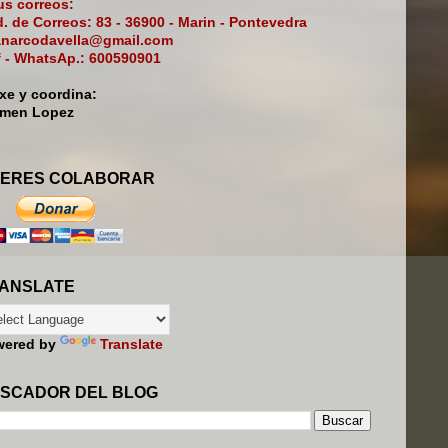
s correos:
. de Correos: 83 - 36900 - Marin - Pontevedra
narcodavella@gmail.com
f - WhatsAp.: 600590901
ixe y coordina:
rmen Lopez
ERES COLABORAR
ANSLATE
wered by
Translate
SCADOR DEL BLOG