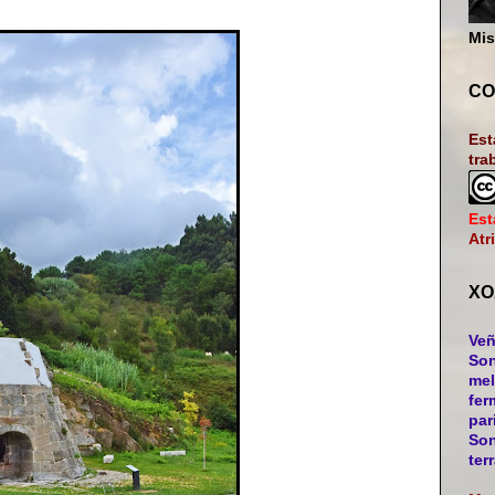
Mis
CO
Est
tra
Est
Atr
XO
Veñ
Son
mel
fer
par
Son
ter