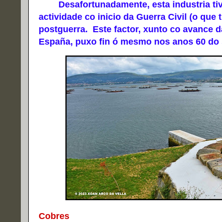
Desafortunadamente, esta industria tivo 
actividade co inicio da Guerra Civil (o que
postguerra. Este factor, xunto co avance d
España, puxo fin ó mesmo nos anos 60 do 
Cobres