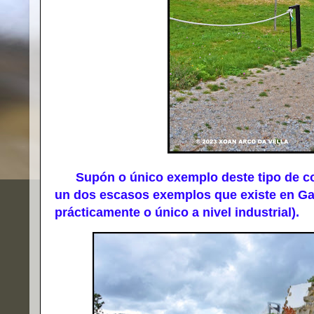
Supón o único exemplo deste tipo de con
un dos escasos exemplos que existe en Gal
prácticamente o único a nivel industrial).