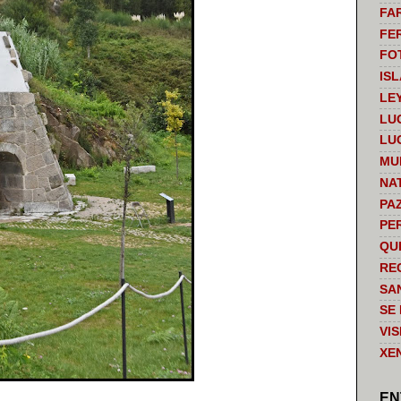
FA
FE
FO
IS
LE
LU
LU
MU
NA
PA
PE
QU
RE
SA
SE
VI
XE
EN