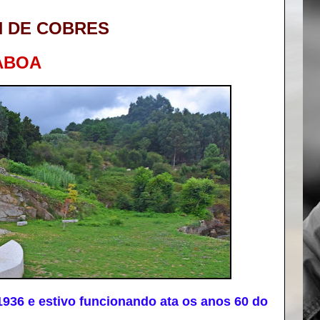
N DE COBRES
ABOA
936 e estivo funcionando ata os anos 60 do