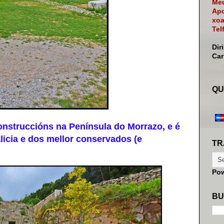
Meu
Apd
xoa
Tel
Dir
Ca
QU
struccións na Península do Morrazo, e é
icia e dos mellor conservados (e
TR
Po
BU