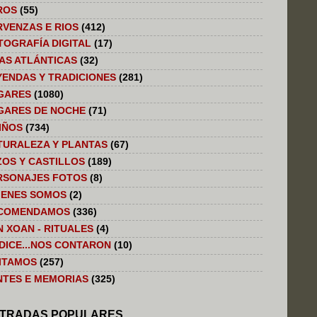
ROS
(55)
RVENZAS E RIOS
(412)
TOGRAFÍA DIGITAL
(17)
LAS ATLÁNTICAS
(32)
YENDAS Y TRADICIONES
(281)
GARES
(1080)
GARES DE NOCHE
(71)
IÑOS
(734)
TURALEZA Y PLANTAS
(67)
ZOS Y CASTILLOS
(189)
RSONAJES FOTOS
(8)
IENES SOMOS
(2)
COMENDAMOS
(336)
N XOAN - RITUALES
(4)
 DICE...NOS CONTARON
(10)
SITAMOS
(257)
NTES E MEMORIAS
(325)
TRADAS POPULARES