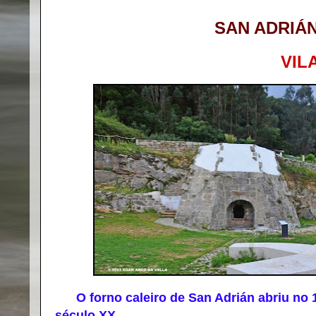
SAN ADRIÁ
VIL
O forno caleiro de San Adrián abriu no 1
século XX.