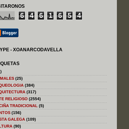
SITARONOS
6
4
6
1
6
5
4
YPE - XOANARCODAVELLA
IQUETAS
)
IMALES
(25)
QUEOLOGIA
(384)
QUITECTURA
(317)
TE RELIGIOSO
(2554)
CIÑA TRADICIONAL
(5)
NTOS
(156)
STA GALEGA
(109)
LTURA
(90)