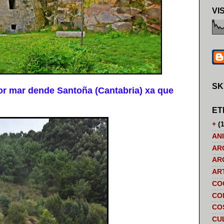
VI
SK
r mar dende Santoña (Cantabria) xa que
ET
+
(1
AN
AR
AR
AR
CO
CO
CO
CU