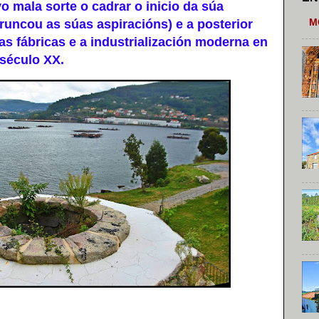
mala sorte o cadrar o inicio da súa
M
 truncou as súas aspiracións) e a posterior
as fábricas e a industrialización moderna en
século XX.