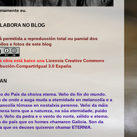
mamente eu.
LABORA NO BLOG
á permitida a reproducción total ou parcial dos
bllos e fotos de este blog
a obra está baixo una
Licencia Creative Commons
ibución-CompartirIgual 3.0 España
AN
o do País da choiva eterna. Veño do fin do mundo.
 de onde a auga muda a eternidade en melancolía e a
ancolía tórnase en nostalxia perenne. Veño da máis
mosa terra que a natureza, na súa eternidade, puido
ir. Veño da pedra e o vento do norte, xélido e eterno.
 do país que os homes chamaron Galicia. Son da
ra que os deuses quixeron chamar ETERNIA.